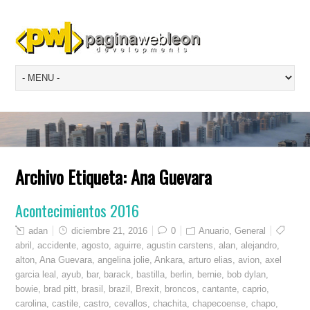
Archivo Etiqueta:
Ana Guevara
Acontecimientos 2016
adan
diciembre 21, 2016
0
Anuario
,
General
abril
,
accidente
,
agosto
,
aguirre
,
agustin carstens
,
alan
,
alejandro
,
alton
,
Ana Guevara
,
angelina jolie
,
Ankara
,
arturo elias
,
avion
,
axel
garcia leal
,
ayub
,
bar
,
barack
,
bastilla
,
berlin
,
bernie
,
bob dylan
,
bowie
,
brad pitt
,
brasil
,
brazil
,
Brexit
,
broncos
,
cantante
,
caprio
,
carolina
,
castile
,
castro
,
cevallos
,
chachita
,
chapecoense
,
chapo
,