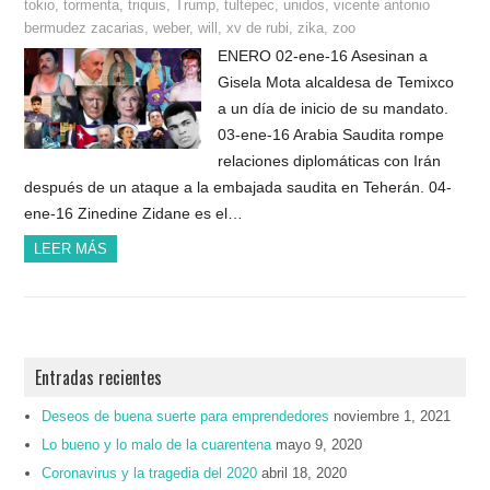
tokio
,
tormenta
,
triquis
,
Trump
,
tultepec
,
unidos
,
vicente antonio
bermudez zacarias
,
weber
,
will
,
xv de rubi
,
zika
,
zoo
ENERO 02-ene-16 Asesinan a
Gisela Mota alcaldesa de Temixco
a un día de inicio de su mandato.
03-ene-16 Arabia Saudita rompe
relaciones diplomáticas con Irán
después de un ataque a la embajada saudita en Teherán. 04-
ene-16 Zinedine Zidane es el…
LEER MÁS
Entradas recientes
Deseos de buena suerte para emprendedores
noviembre 1, 2021
Lo bueno y lo malo de la cuarentena
mayo 9, 2020
Coronavirus y la tragedia del 2020
abril 18, 2020