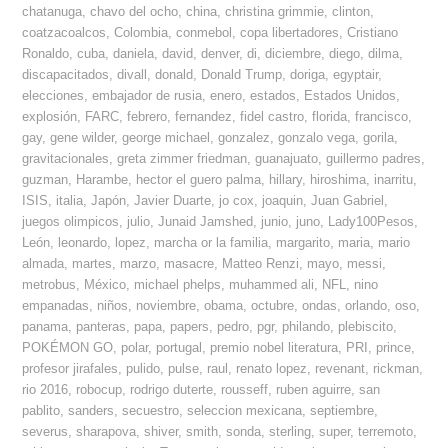
chatanuga
,
chavo del ocho
,
china
,
christina grimmie
,
clinton
,
coatzacoalcos
,
Colombia
,
conmebol
,
copa libertadores
,
Cristiano
Ronaldo
,
cuba
,
daniela
,
david
,
denver
,
di
,
diciembre
,
diego
,
dilma
,
discapacitados
,
divall
,
donald
,
Donald Trump
,
doriga
,
egyptair
,
elecciones
,
embajador de rusia
,
enero
,
estados
,
Estados Unidos
,
explosión
,
FARC
,
febrero
,
fernandez
,
fidel castro
,
florida
,
francisco
,
gay
,
gene wilder
,
george michael
,
gonzalez
,
gonzalo vega
,
gorila
,
gravitacionales
,
greta zimmer friedman
,
guanajuato
,
guillermo padres
,
guzman
,
Harambe
,
hector el guero palma
,
hillary
,
hiroshima
,
inarritu
,
ISIS
,
italia
,
Japón
,
Javier Duarte
,
jo cox
,
joaquin
,
Juan Gabriel
,
juegos olimpicos
,
julio
,
Junaid Jamshed
,
junio
,
juno
,
Lady100Pesos
,
León
,
leonardo
,
lopez
,
marcha or la familia
,
margarito
,
maria
,
mario
almada
,
martes
,
marzo
,
masacre
,
Matteo Renzi
,
mayo
,
messi
,
metrobus
,
México
,
michael phelps
,
muhammed ali
,
NFL
,
nino
empanadas
,
niños
,
noviembre
,
obama
,
octubre
,
ondas
,
orlando
,
oso
,
panama
,
panteras
,
papa
,
papers
,
pedro
,
pgr
,
philando
,
plebiscito
,
POKÉMON GO
,
polar
,
portugal
,
premio nobel literatura
,
PRI
,
prince
,
profesor jirafales
,
pulido
,
pulse
,
raul
,
renato lopez
,
revenant
,
rickman
,
rio 2016
,
robocup
,
rodrigo duterte
,
rousseff
,
ruben aguirre
,
san
pablito
,
sanders
,
secuestro
,
seleccion mexicana
,
septiembre
,
severus
,
sharapova
,
shiver
,
smith
,
sonda
,
sterling
,
super
,
terremoto
,