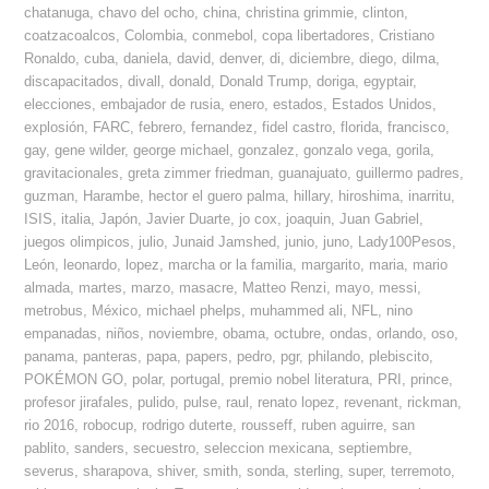
chatanuga
,
chavo del ocho
,
china
,
christina grimmie
,
clinton
,
coatzacoalcos
,
Colombia
,
conmebol
,
copa libertadores
,
Cristiano
Ronaldo
,
cuba
,
daniela
,
david
,
denver
,
di
,
diciembre
,
diego
,
dilma
,
discapacitados
,
divall
,
donald
,
Donald Trump
,
doriga
,
egyptair
,
elecciones
,
embajador de rusia
,
enero
,
estados
,
Estados Unidos
,
explosión
,
FARC
,
febrero
,
fernandez
,
fidel castro
,
florida
,
francisco
,
gay
,
gene wilder
,
george michael
,
gonzalez
,
gonzalo vega
,
gorila
,
gravitacionales
,
greta zimmer friedman
,
guanajuato
,
guillermo padres
,
guzman
,
Harambe
,
hector el guero palma
,
hillary
,
hiroshima
,
inarritu
,
ISIS
,
italia
,
Japón
,
Javier Duarte
,
jo cox
,
joaquin
,
Juan Gabriel
,
juegos olimpicos
,
julio
,
Junaid Jamshed
,
junio
,
juno
,
Lady100Pesos
,
León
,
leonardo
,
lopez
,
marcha or la familia
,
margarito
,
maria
,
mario
almada
,
martes
,
marzo
,
masacre
,
Matteo Renzi
,
mayo
,
messi
,
metrobus
,
México
,
michael phelps
,
muhammed ali
,
NFL
,
nino
empanadas
,
niños
,
noviembre
,
obama
,
octubre
,
ondas
,
orlando
,
oso
,
panama
,
panteras
,
papa
,
papers
,
pedro
,
pgr
,
philando
,
plebiscito
,
POKÉMON GO
,
polar
,
portugal
,
premio nobel literatura
,
PRI
,
prince
,
profesor jirafales
,
pulido
,
pulse
,
raul
,
renato lopez
,
revenant
,
rickman
,
rio 2016
,
robocup
,
rodrigo duterte
,
rousseff
,
ruben aguirre
,
san
pablito
,
sanders
,
secuestro
,
seleccion mexicana
,
septiembre
,
severus
,
sharapova
,
shiver
,
smith
,
sonda
,
sterling
,
super
,
terremoto
,