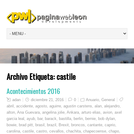
Archivo Etiqueta:
castile
Acontecimientos 2016
adan
diciembre 21, 2016
0
Anuario
,
General
abril
,
accidente
,
agosto
,
aguirre
,
agustin carstens
,
alan
,
alejandro
,
alton
,
Ana Guevara
,
angelina jolie
,
Ankara
,
arturo elias
,
avion
,
axel
garcia leal
,
ayub
,
bar
,
barack
,
bastilla
,
berlin
,
bernie
,
bob dylan
,
bowie
,
brad pitt
,
brasil
,
brazil
,
Brexit
,
broncos
,
cantante
,
caprio
,
carolina
,
castile
,
castro
,
cevallos
,
chachita
,
chapecoense
,
chapo
,