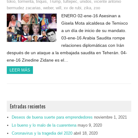
tokio
,
tormenta
,
triquis
,
Trump
,
tultepec
,
unidos
,
vicente antonio
bermudez zacarias
,
weber
,
will
,
xv de rubi
,
zika
,
zoo
ENERO 02-ene-16 Asesinan a
Gisela Mota alcaldesa de Temixco
a un día de inicio de su mandato.
03-ene-16 Arabia Saudita rompe
relaciones diplomáticas con Irán
después de un ataque a la embajada saudita en Teherán. 04-
ene-16 Zinedine Zidane es el…
LEER MÁS
Entradas recientes
Deseos de buena suerte para emprendedores
noviembre 1, 2021
Lo bueno y lo malo de la cuarentena
mayo 9, 2020
Coronavirus y la tragedia del 2020
abril 18, 2020