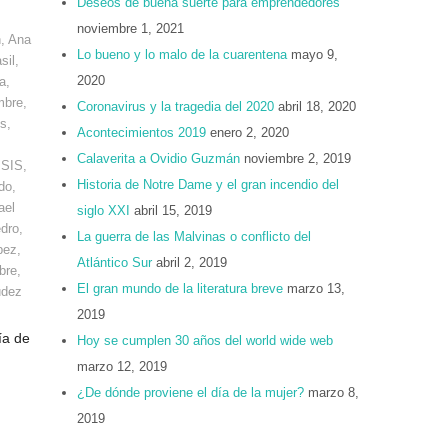
Deseos de buena suerte para emprendedores
noviembre 1, 2021
n
,
Ana
Lo bueno y lo malo de la cuarentena
mayo 9,
sil
,
2020
a
,
mbre
,
Coronavirus y la tragedia del 2020
abril 18, 2020
os
,
Acontecimientos 2019
enero 2, 2020
Calaverita a Ovidio Guzmán
noviembre 2, 2019
ISIS
,
Historia de Notre Dame y el gran incendio del
do
,
ael
siglo XXI
abril 15, 2019
dro
,
La guerra de las Malvinas o conflicto del
pez
,
Atlántico Sur
abril 2, 2019
bre
,
El gran mundo de la literatura breve
marzo 13,
udez
2019
ía de
Hoy se cumplen 30 años del world wide web
marzo 12, 2019
¿De dónde proviene el día de la mujer?
marzo 8,
2019