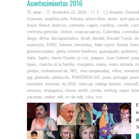
Acontecimientos 2016
adan
diciembre 21, 2016
0
Anuario
,
Genera
Guevara
,
angelina jolie
,
Ankara
,
arturo elias
,
avion
,
axel garcia
brazil
,
Brexit
,
broncos
,
cantante
,
caprio
,
carolina
,
castile
,
cast
christina grimmie
,
clinton
,
coatzacoalcos
,
Colombia
,
conmebo
diego
,
dilma
,
discapacitados
,
divall
,
donald
,
Donald Trump
,
do
explosión
,
FARC
,
febrero
,
fernandez
,
fidel castro
,
florida
,
fran
gravitacionales
,
greta zimmer friedman
,
guanajuato
,
guillermo
italia
,
Japón
,
Javier Duarte
,
jo cox
,
joaquin
,
Juan Gabriel
,
jueg
lopez
,
marcha or la familia
,
margarito
,
maria
,
mario almada
,
m
phelps
,
muhammed ali
,
NFL
,
nino empanadas
,
niños
,
noviemb
pgr
,
philando
,
plebiscito
,
POKÉMON GO
,
polar
,
portugal
,
premi
revenant
,
rickman
,
rio 2016
,
robocup
,
rodrigo duterte
,
rousseff
severus
,
sharapova
,
shiver
,
smith
,
sonda
,
sterling
,
super
,
terr
zacarias
,
weber
,
will
,
xv de rubi
,
zika
,
zoo
E
i
d
T