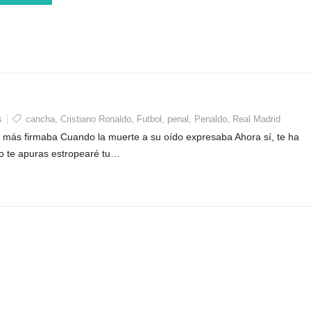
s
cancha
,
Cristiano Ronaldo
,
Futbol
,
penal
,
Penaldo
,
Real Madrid
l más firmaba Cuando la muerte a su oído expresaba Ahora sí, te ha
 no te apuras estropearé tu…