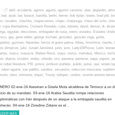
l
abril
,
accidente
,
agosto
,
aguirre
,
agustin carstens
,
alan
,
alejandro
,
alto
 leal
,
ayub
,
bar
,
barack
,
bastilla
,
berlin
,
bernie
,
bob dylan
,
bowie
,
brad pitt
,
bra
ro
,
cevallos
,
chachita
,
chapecoense
,
chapo
,
chatanuga
,
chavo del ocho
,
chin
l
,
copa libertadores
,
Cristiano Ronaldo
,
cuba
,
daniela
,
david
,
denver
,
di
,
dicie
riga
,
egyptair
,
elecciones
,
embajador de rusia
,
enero
,
estados
,
Estados Unid
cisco
,
gay
,
gene wilder
,
george michael
,
gonzalez
,
gonzalo vega
,
gorila
,
 padres
,
guzman
,
Harambe
,
hector el guero palma
,
hillary
,
hiroshima
,
inarritu
,
os olimpicos
,
julio
,
Junaid Jamshed
,
junio
,
juno
,
Lady100Pesos
,
León
,
leonar
artes
,
marzo
,
masacre
,
Matteo Renzi
,
mayo
,
messi
,
metrobus
,
México
,
mich
re
,
obama
,
octubre
,
ondas
,
orlando
,
oso
,
panama
,
panteras
,
papa
,
papers
,
pe
o nobel literatura
,
PRI
,
prince
,
profesor jirafales
,
pulido
,
pulse
,
raul
,
renato lo
,
ruben aguirre
,
san pablito
,
sanders
,
secuestro
,
seleccion mexicana
,
septiem
emoto
,
tokio
,
tormenta
,
triquis
,
Trump
,
tultepec
,
unidos
,
vicente antonio berm
NERO 02-ene-16 Asesinan a Gisela Mota alcaldesa de Temixco a un d
nicio de su mandato. 03-ene-16 Arabia Saudita rompe relaciones
iplomáticas con Irán después de un ataque a la embajada saudita en
eherán. 04-ene-16 Zinedine Zidane es el…
LEER MÁS