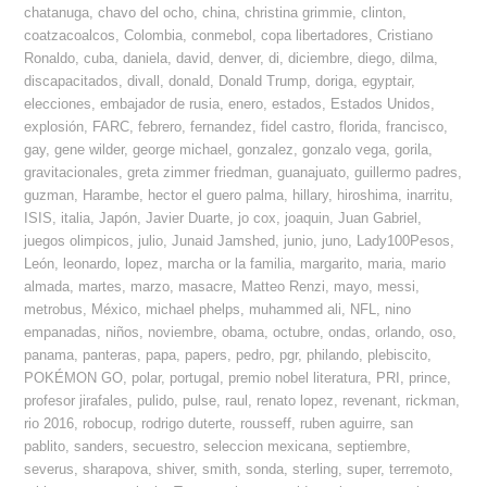
chatanuga
,
chavo del ocho
,
china
,
christina grimmie
,
clinton
,
coatzacoalcos
,
Colombia
,
conmebol
,
copa libertadores
,
Cristiano
Ronaldo
,
cuba
,
daniela
,
david
,
denver
,
di
,
diciembre
,
diego
,
dilma
,
discapacitados
,
divall
,
donald
,
Donald Trump
,
doriga
,
egyptair
,
elecciones
,
embajador de rusia
,
enero
,
estados
,
Estados Unidos
,
explosión
,
FARC
,
febrero
,
fernandez
,
fidel castro
,
florida
,
francisco
,
gay
,
gene wilder
,
george michael
,
gonzalez
,
gonzalo vega
,
gorila
,
gravitacionales
,
greta zimmer friedman
,
guanajuato
,
guillermo padres
,
guzman
,
Harambe
,
hector el guero palma
,
hillary
,
hiroshima
,
inarritu
,
ISIS
,
italia
,
Japón
,
Javier Duarte
,
jo cox
,
joaquin
,
Juan Gabriel
,
juegos olimpicos
,
julio
,
Junaid Jamshed
,
junio
,
juno
,
Lady100Pesos
,
León
,
leonardo
,
lopez
,
marcha or la familia
,
margarito
,
maria
,
mario
almada
,
martes
,
marzo
,
masacre
,
Matteo Renzi
,
mayo
,
messi
,
metrobus
,
México
,
michael phelps
,
muhammed ali
,
NFL
,
nino
empanadas
,
niños
,
noviembre
,
obama
,
octubre
,
ondas
,
orlando
,
oso
,
panama
,
panteras
,
papa
,
papers
,
pedro
,
pgr
,
philando
,
plebiscito
,
POKÉMON GO
,
polar
,
portugal
,
premio nobel literatura
,
PRI
,
prince
,
profesor jirafales
,
pulido
,
pulse
,
raul
,
renato lopez
,
revenant
,
rickman
,
rio 2016
,
robocup
,
rodrigo duterte
,
rousseff
,
ruben aguirre
,
san
pablito
,
sanders
,
secuestro
,
seleccion mexicana
,
septiembre
,
severus
,
sharapova
,
shiver
,
smith
,
sonda
,
sterling
,
super
,
terremoto
,