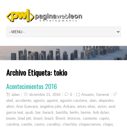
Archivo Etiqueta:
tokio
Acontecimientos 2016
adan
diciembre 21, 2016
0
Anuario
,
General
abril
,
accidente
,
agosto
,
aguirre
,
agustin carstens
,
alan
,
alejandro
,
alton
,
Ana Guevara
,
angelina jolie
,
Ankara
,
arturo elias
,
avion
,
axel
garcia leal
,
ayub
,
bar
,
barack
,
bastilla
,
berlin
,
bernie
,
bob dylan
,
bowie
,
brad pitt
,
brasil
,
brazil
,
Brexit
,
broncos
,
cantante
,
caprio
,
carolina
,
castile
,
castro
,
cevallos
,
chachita
,
chapecoense
,
chapo
,