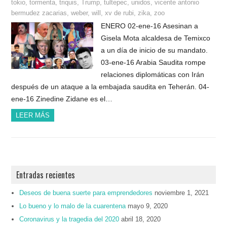
tokio
,
tormenta
,
triquis
,
Trump
,
tultepec
,
unidos
,
vicente antonio
bermudez zacarias
,
weber
,
will
,
xv de rubi
,
zika
,
zoo
ENERO 02-ene-16 Asesinan a
Gisela Mota alcaldesa de Temixco
a un día de inicio de su mandato.
03-ene-16 Arabia Saudita rompe
relaciones diplomáticas con Irán
después de un ataque a la embajada saudita en Teherán. 04-
ene-16 Zinedine Zidane es el…
LEER MÁS
Entradas recientes
Deseos de buena suerte para emprendedores
noviembre 1, 2021
Lo bueno y lo malo de la cuarentena
mayo 9, 2020
Coronavirus y la tragedia del 2020
abril 18, 2020