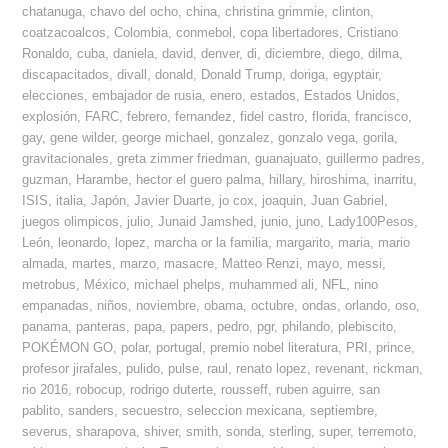
chatanuga
,
chavo del ocho
,
china
,
christina grimmie
,
clinton
,
coatzacoalcos
,
Colombia
,
conmebol
,
copa libertadores
,
Cristiano
Ronaldo
,
cuba
,
daniela
,
david
,
denver
,
di
,
diciembre
,
diego
,
dilma
,
discapacitados
,
divall
,
donald
,
Donald Trump
,
doriga
,
egyptair
,
elecciones
,
embajador de rusia
,
enero
,
estados
,
Estados Unidos
,
explosión
,
FARC
,
febrero
,
fernandez
,
fidel castro
,
florida
,
francisco
,
gay
,
gene wilder
,
george michael
,
gonzalez
,
gonzalo vega
,
gorila
,
gravitacionales
,
greta zimmer friedman
,
guanajuato
,
guillermo padres
,
guzman
,
Harambe
,
hector el guero palma
,
hillary
,
hiroshima
,
inarritu
,
ISIS
,
italia
,
Japón
,
Javier Duarte
,
jo cox
,
joaquin
,
Juan Gabriel
,
juegos olimpicos
,
julio
,
Junaid Jamshed
,
junio
,
juno
,
Lady100Pesos
,
León
,
leonardo
,
lopez
,
marcha or la familia
,
margarito
,
maria
,
mario
almada
,
martes
,
marzo
,
masacre
,
Matteo Renzi
,
mayo
,
messi
,
metrobus
,
México
,
michael phelps
,
muhammed ali
,
NFL
,
nino
empanadas
,
niños
,
noviembre
,
obama
,
octubre
,
ondas
,
orlando
,
oso
,
panama
,
panteras
,
papa
,
papers
,
pedro
,
pgr
,
philando
,
plebiscito
,
POKÉMON GO
,
polar
,
portugal
,
premio nobel literatura
,
PRI
,
prince
,
profesor jirafales
,
pulido
,
pulse
,
raul
,
renato lopez
,
revenant
,
rickman
,
rio 2016
,
robocup
,
rodrigo duterte
,
rousseff
,
ruben aguirre
,
san
pablito
,
sanders
,
secuestro
,
seleccion mexicana
,
septiembre
,
severus
,
sharapova
,
shiver
,
smith
,
sonda
,
sterling
,
super
,
terremoto
,