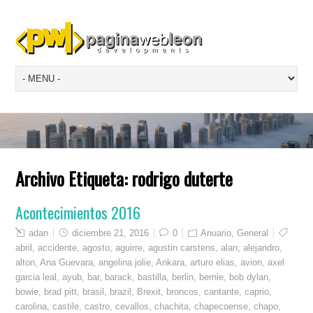
Archivo Etiqueta:
rodrigo duterte
Acontecimientos 2016
adan
diciembre 21, 2016
0
Anuario
,
General
abril
,
accidente
,
agosto
,
aguirre
,
agustin carstens
,
alan
,
alejandro
,
alton
,
Ana Guevara
,
angelina jolie
,
Ankara
,
arturo elias
,
avion
,
axel
garcia leal
,
ayub
,
bar
,
barack
,
bastilla
,
berlin
,
bernie
,
bob dylan
,
bowie
,
brad pitt
,
brasil
,
brazil
,
Brexit
,
broncos
,
cantante
,
caprio
,
carolina
,
castile
,
castro
,
cevallos
,
chachita
,
chapecoense
,
chapo
,