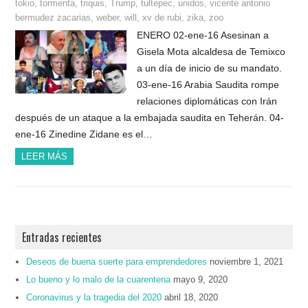
tokio
,
tormenta
,
triquis
,
Trump
,
tultepec
,
unidos
,
vicente antonio
bermudez zacarias
,
weber
,
will
,
xv de rubi
,
zika
,
zoo
ENERO 02-ene-16 Asesinan a
Gisela Mota alcaldesa de Temixco
a un día de inicio de su mandato.
03-ene-16 Arabia Saudita rompe
relaciones diplomáticas con Irán
después de un ataque a la embajada saudita en Teherán. 04-
ene-16 Zinedine Zidane es el…
LEER MÁS
Entradas recientes
Deseos de buena suerte para emprendedores
noviembre 1, 2021
Lo bueno y lo malo de la cuarentena
mayo 9, 2020
Coronavirus y la tragedia del 2020
abril 18, 2020