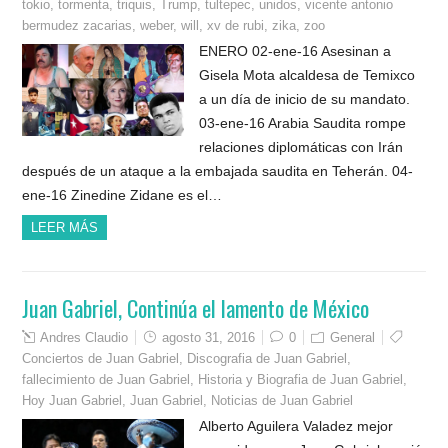
tokio
,
tormenta
,
triquis
,
Trump
,
tultepec
,
unidos
,
vicente antonio
bermudez zacarias
,
weber
,
will
,
xv de rubi
,
zika
,
zoo
ENERO 02-ene-16 Asesinan a
Gisela Mota alcaldesa de Temixco
a un día de inicio de su mandato.
03-ene-16 Arabia Saudita rompe
relaciones diplomáticas con Irán
después de un ataque a la embajada saudita en Teherán. 04-
ene-16 Zinedine Zidane es el…
LEER MÁS
Juan Gabriel, Continúa el lamento de México
Andres Claudio
agosto 31, 2016
0
General
Conciertos de Juan Gabriel
,
Discografia de Juan Gabriel
,
fallecimiento de Juan Gabriel
,
Historia y Biografia de Juan Gabriel
,
Hoy Juan Gabriel
,
Juan Gabriel
,
Noticias de Juan Gabriel
Alberto Aguilera Valadez mejor