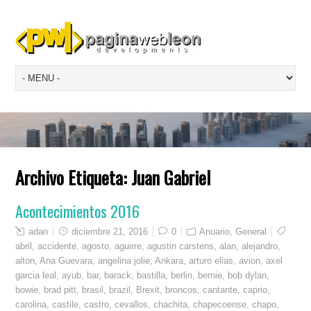
Archivo Etiqueta:
Juan Gabriel
Acontecimientos 2016
adan
diciembre 21, 2016
0
Anuario
,
General
abril
,
accidente
,
agosto
,
aguirre
,
agustin carstens
,
alan
,
alejandro
,
alton
,
Ana Guevara
,
angelina jolie
,
Ankara
,
arturo elias
,
avion
,
axel
garcia leal
,
ayub
,
bar
,
barack
,
bastilla
,
berlin
,
bernie
,
bob dylan
,
bowie
,
brad pitt
,
brasil
,
brazil
,
Brexit
,
broncos
,
cantante
,
caprio
,
carolina
,
castile
,
castro
,
cevallos
,
chachita
,
chapecoense
,
chapo
,