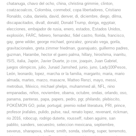
chatanuga
,
chavo del ocho
,
china
,
christina grimmie
,
clinton
,
coatzacoalcos
,
Colombia
,
conmebol
,
copa libertadores
,
Cristiano
Ronaldo
,
cuba
,
daniela
,
david
,
denver
,
di
,
diciembre
,
diego
,
dilma
,
discapacitados
,
divall
,
donald
,
Donald Trump
,
doriga
,
egyptair
,
elecciones
,
embajador de rusia
,
enero
,
estados
,
Estados Unidos
,
explosión
,
FARC
,
febrero
,
fernandez
,
fidel castro
,
florida
,
francisco
,
gay
,
gene wilder
,
george michael
,
gonzalez
,
gonzalo vega
,
gorila
,
gravitacionales
,
greta zimmer friedman
,
guanajuato
,
guillermo padres
,
guzman
,
Harambe
,
hector el guero palma
,
hillary
,
hiroshima
,
inarritu
,
ISIS
,
italia
,
Japón
,
Javier Duarte
,
jo cox
,
joaquin
,
Juan Gabriel
,
juegos olimpicos
,
julio
,
Junaid Jamshed
,
junio
,
juno
,
Lady100Pesos
,
León
,
leonardo
,
lopez
,
marcha or la familia
,
margarito
,
maria
,
mario
almada
,
martes
,
marzo
,
masacre
,
Matteo Renzi
,
mayo
,
messi
,
metrobus
,
México
,
michael phelps
,
muhammed ali
,
NFL
,
nino
empanadas
,
niños
,
noviembre
,
obama
,
octubre
,
ondas
,
orlando
,
oso
,
panama
,
panteras
,
papa
,
papers
,
pedro
,
pgr
,
philando
,
plebiscito
,
POKÉMON GO
,
polar
,
portugal
,
premio nobel literatura
,
PRI
,
prince
,
profesor jirafales
,
pulido
,
pulse
,
raul
,
renato lopez
,
revenant
,
rickman
,
rio 2016
,
robocup
,
rodrigo duterte
,
rousseff
,
ruben aguirre
,
san
pablito
,
sanders
,
secuestro
,
seleccion mexicana
,
septiembre
,
severus
,
sharapova
,
shiver
,
smith
,
sonda
,
sterling
,
super
,
terremoto
,