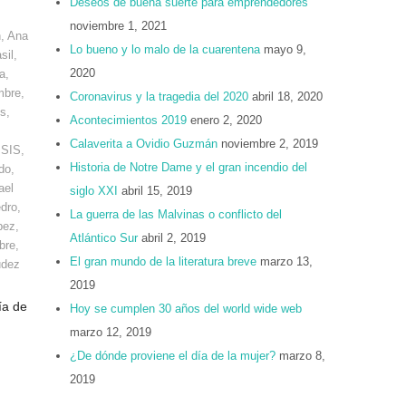
Deseos de buena suerte para emprendedores
noviembre 1, 2021
n
,
Ana
Lo bueno y lo malo de la cuarentena
mayo 9,
sil
,
2020
a
,
mbre
,
Coronavirus y la tragedia del 2020
abril 18, 2020
os
,
Acontecimientos 2019
enero 2, 2020
Calaverita a Ovidio Guzmán
noviembre 2, 2019
ISIS
,
Historia de Notre Dame y el gran incendio del
do
,
ael
siglo XXI
abril 15, 2019
dro
,
La guerra de las Malvinas o conflicto del
pez
,
Atlántico Sur
abril 2, 2019
bre
,
El gran mundo de la literatura breve
marzo 13,
udez
2019
ía de
Hoy se cumplen 30 años del world wide web
marzo 12, 2019
¿De dónde proviene el día de la mujer?
marzo 8,
2019