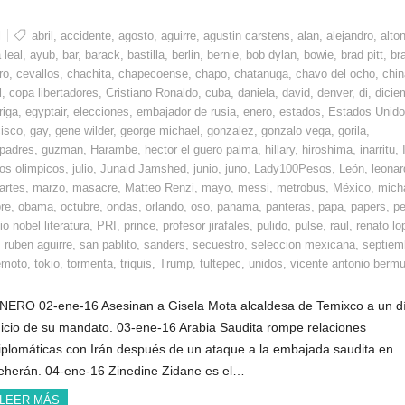
l
abril
,
accidente
,
agosto
,
aguirre
,
agustin carstens
,
alan
,
alejandro
,
alto
 leal
,
ayub
,
bar
,
barack
,
bastilla
,
berlin
,
bernie
,
bob dylan
,
bowie
,
brad pitt
,
bra
ro
,
cevallos
,
chachita
,
chapecoense
,
chapo
,
chatanuga
,
chavo del ocho
,
chin
l
,
copa libertadores
,
Cristiano Ronaldo
,
cuba
,
daniela
,
david
,
denver
,
di
,
dicie
riga
,
egyptair
,
elecciones
,
embajador de rusia
,
enero
,
estados
,
Estados Unid
cisco
,
gay
,
gene wilder
,
george michael
,
gonzalez
,
gonzalo vega
,
gorila
,
 padres
,
guzman
,
Harambe
,
hector el guero palma
,
hillary
,
hiroshima
,
inarritu
,
os olimpicos
,
julio
,
Junaid Jamshed
,
junio
,
juno
,
Lady100Pesos
,
León
,
leonar
artes
,
marzo
,
masacre
,
Matteo Renzi
,
mayo
,
messi
,
metrobus
,
México
,
mich
re
,
obama
,
octubre
,
ondas
,
orlando
,
oso
,
panama
,
panteras
,
papa
,
papers
,
pe
o nobel literatura
,
PRI
,
prince
,
profesor jirafales
,
pulido
,
pulse
,
raul
,
renato lo
,
ruben aguirre
,
san pablito
,
sanders
,
secuestro
,
seleccion mexicana
,
septiem
emoto
,
tokio
,
tormenta
,
triquis
,
Trump
,
tultepec
,
unidos
,
vicente antonio berm
NERO 02-ene-16 Asesinan a Gisela Mota alcaldesa de Temixco a un d
nicio de su mandato. 03-ene-16 Arabia Saudita rompe relaciones
iplomáticas con Irán después de un ataque a la embajada saudita en
eherán. 04-ene-16 Zinedine Zidane es el…
LEER MÁS