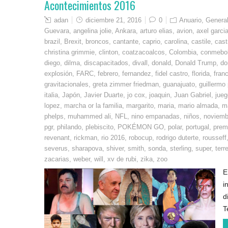
Acontecimientos 2016
adan
diciembre 21, 2016
0
Anuario
,
Genera
Guevara
,
angelina jolie
,
Ankara
,
arturo elias
,
avion
,
axel garcia
brazil
,
Brexit
,
broncos
,
cantante
,
caprio
,
carolina
,
castile
,
cast
christina grimmie
,
clinton
,
coatzacoalcos
,
Colombia
,
conmebo
diego
,
dilma
,
discapacitados
,
divall
,
donald
,
Donald Trump
,
do
explosión
,
FARC
,
febrero
,
fernandez
,
fidel castro
,
florida
,
fran
gravitacionales
,
greta zimmer friedman
,
guanajuato
,
guillermo
italia
,
Japón
,
Javier Duarte
,
jo cox
,
joaquin
,
Juan Gabriel
,
jueg
lopez
,
marcha or la familia
,
margarito
,
maria
,
mario almada
,
m
phelps
,
muhammed ali
,
NFL
,
nino empanadas
,
niños
,
noviemb
pgr
,
philando
,
plebiscito
,
POKÉMON GO
,
polar
,
portugal
,
premi
revenant
,
rickman
,
rio 2016
,
robocup
,
rodrigo duterte
,
rousseff
severus
,
sharapova
,
shiver
,
smith
,
sonda
,
sterling
,
super
,
terr
zacarias
,
weber
,
will
,
xv de rubi
,
zika
,
zoo
E
i
d
T