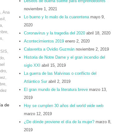
Deseos de buena suerte para emprendedores
noviembre 1, 2021
n
,
Ana
Lo bueno y lo malo de la cuarentena
mayo 9,
sil
,
2020
a
,
mbre
,
Coronavirus y la tragedia del 2020
abril 18, 2020
os
,
Acontecimientos 2019
enero 2, 2020
Calaverita a Ovidio Guzmán
noviembre 2, 2019
ISIS
,
Historia de Notre Dame y el gran incendio del
do
,
ael
siglo XXI
abril 15, 2019
dro
,
La guerra de las Malvinas o conflicto del
pez
,
Atlántico Sur
abril 2, 2019
bre
,
El gran mundo de la literatura breve
marzo 13,
udez
2019
ía de
Hoy se cumplen 30 años del world wide web
marzo 12, 2019
¿De dónde proviene el día de la mujer?
marzo 8,
2019