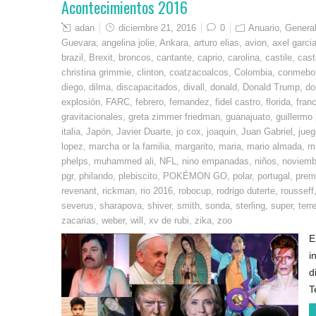
Acontecimientos 2016
adan
diciembre 21, 2016
0
Anuario
,
Genera
Guevara
,
angelina jolie
,
Ankara
,
arturo elias
,
avion
,
axel garcia
brazil
,
Brexit
,
broncos
,
cantante
,
caprio
,
carolina
,
castile
,
cast
christina grimmie
,
clinton
,
coatzacoalcos
,
Colombia
,
conmebo
diego
,
dilma
,
discapacitados
,
divall
,
donald
,
Donald Trump
,
do
explosión
,
FARC
,
febrero
,
fernandez
,
fidel castro
,
florida
,
fran
gravitacionales
,
greta zimmer friedman
,
guanajuato
,
guillermo
italia
,
Japón
,
Javier Duarte
,
jo cox
,
joaquin
,
Juan Gabriel
,
jueg
lopez
,
marcha or la familia
,
margarito
,
maria
,
mario almada
,
m
phelps
,
muhammed ali
,
NFL
,
nino empanadas
,
niños
,
noviemb
pgr
,
philando
,
plebiscito
,
POKÉMON GO
,
polar
,
portugal
,
premi
revenant
,
rickman
,
rio 2016
,
robocup
,
rodrigo duterte
,
rousseff
severus
,
sharapova
,
shiver
,
smith
,
sonda
,
sterling
,
super
,
terr
zacarias
,
weber
,
will
,
xv de rubi
,
zika
,
zoo
E
i
d
T