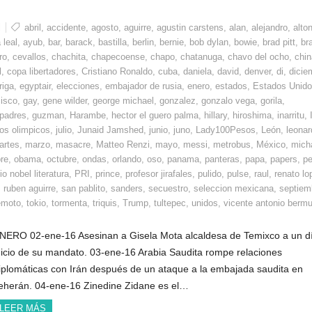
l
abril
,
accidente
,
agosto
,
aguirre
,
agustin carstens
,
alan
,
alejandro
,
alto
 leal
,
ayub
,
bar
,
barack
,
bastilla
,
berlin
,
bernie
,
bob dylan
,
bowie
,
brad pitt
,
bra
ro
,
cevallos
,
chachita
,
chapecoense
,
chapo
,
chatanuga
,
chavo del ocho
,
chin
l
,
copa libertadores
,
Cristiano Ronaldo
,
cuba
,
daniela
,
david
,
denver
,
di
,
dicie
riga
,
egyptair
,
elecciones
,
embajador de rusia
,
enero
,
estados
,
Estados Unid
cisco
,
gay
,
gene wilder
,
george michael
,
gonzalez
,
gonzalo vega
,
gorila
,
 padres
,
guzman
,
Harambe
,
hector el guero palma
,
hillary
,
hiroshima
,
inarritu
,
os olimpicos
,
julio
,
Junaid Jamshed
,
junio
,
juno
,
Lady100Pesos
,
León
,
leonar
artes
,
marzo
,
masacre
,
Matteo Renzi
,
mayo
,
messi
,
metrobus
,
México
,
mich
re
,
obama
,
octubre
,
ondas
,
orlando
,
oso
,
panama
,
panteras
,
papa
,
papers
,
pe
o nobel literatura
,
PRI
,
prince
,
profesor jirafales
,
pulido
,
pulse
,
raul
,
renato lo
,
ruben aguirre
,
san pablito
,
sanders
,
secuestro
,
seleccion mexicana
,
septiem
emoto
,
tokio
,
tormenta
,
triquis
,
Trump
,
tultepec
,
unidos
,
vicente antonio berm
NERO 02-ene-16 Asesinan a Gisela Mota alcaldesa de Temixco a un d
nicio de su mandato. 03-ene-16 Arabia Saudita rompe relaciones
iplomáticas con Irán después de un ataque a la embajada saudita en
eherán. 04-ene-16 Zinedine Zidane es el…
LEER MÁS