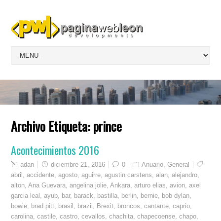
Archivo Etiqueta:
prince
Acontecimientos 2016
adan
diciembre 21, 2016
0
Anuario
,
General
abril
,
accidente
,
agosto
,
aguirre
,
agustin carstens
,
alan
,
alejandro
,
alton
,
Ana Guevara
,
angelina jolie
,
Ankara
,
arturo elias
,
avion
,
axel
garcia leal
,
ayub
,
bar
,
barack
,
bastilla
,
berlin
,
bernie
,
bob dylan
,
bowie
,
brad pitt
,
brasil
,
brazil
,
Brexit
,
broncos
,
cantante
,
caprio
,
carolina
,
castile
,
castro
,
cevallos
,
chachita
,
chapecoense
,
chapo
,