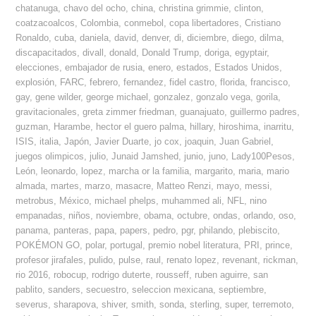
chatanuga
,
chavo del ocho
,
china
,
christina grimmie
,
clinton
,
coatzacoalcos
,
Colombia
,
conmebol
,
copa libertadores
,
Cristiano
Ronaldo
,
cuba
,
daniela
,
david
,
denver
,
di
,
diciembre
,
diego
,
dilma
,
discapacitados
,
divall
,
donald
,
Donald Trump
,
doriga
,
egyptair
,
elecciones
,
embajador de rusia
,
enero
,
estados
,
Estados Unidos
,
explosión
,
FARC
,
febrero
,
fernandez
,
fidel castro
,
florida
,
francisco
,
gay
,
gene wilder
,
george michael
,
gonzalez
,
gonzalo vega
,
gorila
,
gravitacionales
,
greta zimmer friedman
,
guanajuato
,
guillermo padres
,
guzman
,
Harambe
,
hector el guero palma
,
hillary
,
hiroshima
,
inarritu
,
ISIS
,
italia
,
Japón
,
Javier Duarte
,
jo cox
,
joaquin
,
Juan Gabriel
,
juegos olimpicos
,
julio
,
Junaid Jamshed
,
junio
,
juno
,
Lady100Pesos
,
León
,
leonardo
,
lopez
,
marcha or la familia
,
margarito
,
maria
,
mario
almada
,
martes
,
marzo
,
masacre
,
Matteo Renzi
,
mayo
,
messi
,
metrobus
,
México
,
michael phelps
,
muhammed ali
,
NFL
,
nino
empanadas
,
niños
,
noviembre
,
obama
,
octubre
,
ondas
,
orlando
,
oso
,
panama
,
panteras
,
papa
,
papers
,
pedro
,
pgr
,
philando
,
plebiscito
,
POKÉMON GO
,
polar
,
portugal
,
premio nobel literatura
,
PRI
,
prince
,
profesor jirafales
,
pulido
,
pulse
,
raul
,
renato lopez
,
revenant
,
rickman
,
rio 2016
,
robocup
,
rodrigo duterte
,
rousseff
,
ruben aguirre
,
san
pablito
,
sanders
,
secuestro
,
seleccion mexicana
,
septiembre
,
severus
,
sharapova
,
shiver
,
smith
,
sonda
,
sterling
,
super
,
terremoto
,