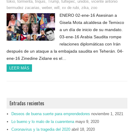
tokio
,
tormenta
,
triquis
,
Trump
,
tultepec
,
unidos
,
vicente antonio
bermudez zacarias
,
weber
,
will
,
xv de rubi
,
zika
,
zoo
ENERO 02-ene-16 Asesinan a
Gisela Mota alcaldesa de Temixco
a un día de inicio de su mandato.
03-ene-16 Arabia Saudita rompe
relaciones diplomáticas con Irán
después de un ataque a la embajada saudita en Teherán. 04-
ene-16 Zinedine Zidane es el…
LEER MÁS
Entradas recientes
Deseos de buena suerte para emprendedores
noviembre 1, 2021
Lo bueno y lo malo de la cuarentena
mayo 9, 2020
Coronavirus y la tragedia del 2020
abril 18, 2020