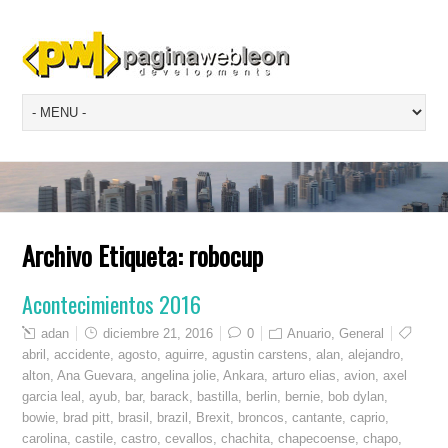
Archivo Etiqueta:
robocup
Acontecimientos 2016
adan
diciembre 21, 2016
0
Anuario
,
General
abril
,
accidente
,
agosto
,
aguirre
,
agustin carstens
,
alan
,
alejandro
,
alton
,
Ana Guevara
,
angelina jolie
,
Ankara
,
arturo elias
,
avion
,
axel
garcia leal
,
ayub
,
bar
,
barack
,
bastilla
,
berlin
,
bernie
,
bob dylan
,
bowie
,
brad pitt
,
brasil
,
brazil
,
Brexit
,
broncos
,
cantante
,
caprio
,
carolina
,
castile
,
castro
,
cevallos
,
chachita
,
chapecoense
,
chapo
,