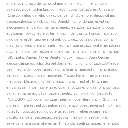
chatanuga
,
chavo del ocho
,
china
,
christina grimmie
,
clinton
,
coatzacoalcos
,
Colombia
,
conmebol
,
copa libertadores
,
Cristiano
Ronaldo
,
cuba
,
daniela
,
david
,
denver
,
di
,
diciembre
,
diego
,
dilma
,
discapacitados
,
divall
,
donald
,
Donald Trump
,
doriga
,
egyptair
,
elecciones
,
embajador de rusia
,
enero
,
estados
,
Estados Unidos
,
explosión
,
FARC
,
febrero
,
fernandez
,
fidel castro
,
florida
,
francisco
,
gay
,
gene wilder
,
george michael
,
gonzalez
,
gonzalo vega
,
gorila
,
gravitacionales
,
greta zimmer friedman
,
guanajuato
,
guillermo padres
,
guzman
,
Harambe
,
hector el guero palma
,
hillary
,
hiroshima
,
inarritu
,
ISIS
,
italia
,
Japón
,
Javier Duarte
,
jo cox
,
joaquin
,
Juan Gabriel
,
juegos olimpicos
,
julio
,
Junaid Jamshed
,
junio
,
juno
,
Lady100Pesos
,
León
,
leonardo
,
lopez
,
marcha or la familia
,
margarito
,
maria
,
mario
almada
,
martes
,
marzo
,
masacre
,
Matteo Renzi
,
mayo
,
messi
,
metrobus
,
México
,
michael phelps
,
muhammed ali
,
NFL
,
nino
empanadas
,
niños
,
noviembre
,
obama
,
octubre
,
ondas
,
orlando
,
oso
,
panama
,
panteras
,
papa
,
papers
,
pedro
,
pgr
,
philando
,
plebiscito
,
POKÉMON GO
,
polar
,
portugal
,
premio nobel literatura
,
PRI
,
prince
,
profesor jirafales
,
pulido
,
pulse
,
raul
,
renato lopez
,
revenant
,
rickman
,
rio 2016
,
robocup
,
rodrigo duterte
,
rousseff
,
ruben aguirre
,
san
pablito
,
sanders
,
secuestro
,
seleccion mexicana
,
septiembre
,
severus
,
sharapova
,
shiver
,
smith
,
sonda
,
sterling
,
super
,
terremoto
,