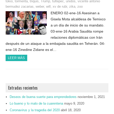
tokio
,
tormenta
,
triquis
,
Trump
,
tultepec
,
unidos
,
vicente antonio
bermudez zacarias
,
weber
,
will
,
xv de rubi
,
zika
,
zoo
ENERO 02-ene-16 Asesinan a
Gisela Mota alcaldesa de Temixco
a un día de inicio de su mandato.
03-ene-16 Arabia Saudita rompe
relaciones diplomáticas con Irán
después de un ataque a la embajada saudita en Teherán. 04-
ene-16 Zinedine Zidane es el…
LEER MÁS
Entradas recientes
Deseos de buena suerte para emprendedores
noviembre 1, 2021
Lo bueno y lo malo de la cuarentena
mayo 9, 2020
Coronavirus y la tragedia del 2020
abril 18, 2020