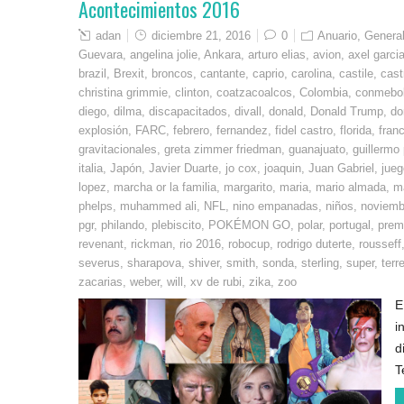
Acontecimientos 2016
adan
diciembre 21, 2016
0
Anuario
,
Genera
Guevara
,
angelina jolie
,
Ankara
,
arturo elias
,
avion
,
axel garcia
brazil
,
Brexit
,
broncos
,
cantante
,
caprio
,
carolina
,
castile
,
cast
christina grimmie
,
clinton
,
coatzacoalcos
,
Colombia
,
conmebo
diego
,
dilma
,
discapacitados
,
divall
,
donald
,
Donald Trump
,
do
explosión
,
FARC
,
febrero
,
fernandez
,
fidel castro
,
florida
,
fran
gravitacionales
,
greta zimmer friedman
,
guanajuato
,
guillermo
italia
,
Japón
,
Javier Duarte
,
jo cox
,
joaquin
,
Juan Gabriel
,
jueg
lopez
,
marcha or la familia
,
margarito
,
maria
,
mario almada
,
m
phelps
,
muhammed ali
,
NFL
,
nino empanadas
,
niños
,
noviemb
pgr
,
philando
,
plebiscito
,
POKÉMON GO
,
polar
,
portugal
,
premi
revenant
,
rickman
,
rio 2016
,
robocup
,
rodrigo duterte
,
rousseff
severus
,
sharapova
,
shiver
,
smith
,
sonda
,
sterling
,
super
,
terr
zacarias
,
weber
,
will
,
xv de rubi
,
zika
,
zoo
E
i
d
T