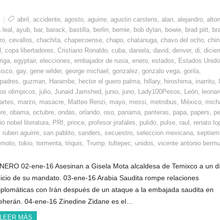
l
abril
,
accidente
,
agosto
,
aguirre
,
agustin carstens
,
alan
,
alejandro
,
alto
 leal
,
ayub
,
bar
,
barack
,
bastilla
,
berlin
,
bernie
,
bob dylan
,
bowie
,
brad pitt
,
bra
ro
,
cevallos
,
chachita
,
chapecoense
,
chapo
,
chatanuga
,
chavo del ocho
,
chin
l
,
copa libertadores
,
Cristiano Ronaldo
,
cuba
,
daniela
,
david
,
denver
,
di
,
dicie
riga
,
egyptair
,
elecciones
,
embajador de rusia
,
enero
,
estados
,
Estados Unid
cisco
,
gay
,
gene wilder
,
george michael
,
gonzalez
,
gonzalo vega
,
gorila
,
 padres
,
guzman
,
Harambe
,
hector el guero palma
,
hillary
,
hiroshima
,
inarritu
,
os olimpicos
,
julio
,
Junaid Jamshed
,
junio
,
juno
,
Lady100Pesos
,
León
,
leonar
artes
,
marzo
,
masacre
,
Matteo Renzi
,
mayo
,
messi
,
metrobus
,
México
,
mich
re
,
obama
,
octubre
,
ondas
,
orlando
,
oso
,
panama
,
panteras
,
papa
,
papers
,
pe
o nobel literatura
,
PRI
,
prince
,
profesor jirafales
,
pulido
,
pulse
,
raul
,
renato lo
,
ruben aguirre
,
san pablito
,
sanders
,
secuestro
,
seleccion mexicana
,
septiem
emoto
,
tokio
,
tormenta
,
triquis
,
Trump
,
tultepec
,
unidos
,
vicente antonio berm
NERO 02-ene-16 Asesinan a Gisela Mota alcaldesa de Temixco a un d
nicio de su mandato. 03-ene-16 Arabia Saudita rompe relaciones
iplomáticas con Irán después de un ataque a la embajada saudita en
eherán. 04-ene-16 Zinedine Zidane es el…
LEER MÁS