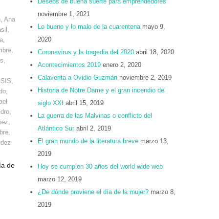
Deseos de buena suerte para emprendedores
noviembre 1, 2021
n
,
Ana
Lo bueno y lo malo de la cuarentena
mayo 9,
sil
,
2020
a
,
mbre
,
Coronavirus y la tragedia del 2020
abril 18, 2020
os
,
Acontecimientos 2019
enero 2, 2020
Calaverita a Ovidio Guzmán
noviembre 2, 2019
ISIS
,
Historia de Notre Dame y el gran incendio del
do
,
ael
siglo XXI
abril 15, 2019
dro
,
La guerra de las Malvinas o conflicto del
pez
,
Atlántico Sur
abril 2, 2019
bre
,
El gran mundo de la literatura breve
marzo 13,
udez
2019
ía de
Hoy se cumplen 30 años del world wide web
marzo 12, 2019
¿De dónde proviene el día de la mujer?
marzo 8,
2019