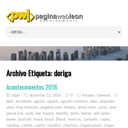
Archivo Etiqueta:
doriga
Acontecimientos 2016
adan
diciembre 21, 2016
0
Anuario
,
General
abril
,
accidente
,
agosto
,
aguirre
,
agustin carstens
,
alan
,
alejandro
,
alton
,
Ana Guevara
,
angelina jolie
,
Ankara
,
arturo elias
,
avion
,
axel
garcia leal
,
ayub
,
bar
,
barack
,
bastilla
,
berlin
,
bernie
,
bob dylan
,
bowie
,
brad pitt
,
brasil
,
brazil
,
Brexit
,
broncos
,
cantante
,
caprio
,
carolina
,
castile
,
castro
,
cevallos
,
chachita
,
chapecoense
,
chapo
,