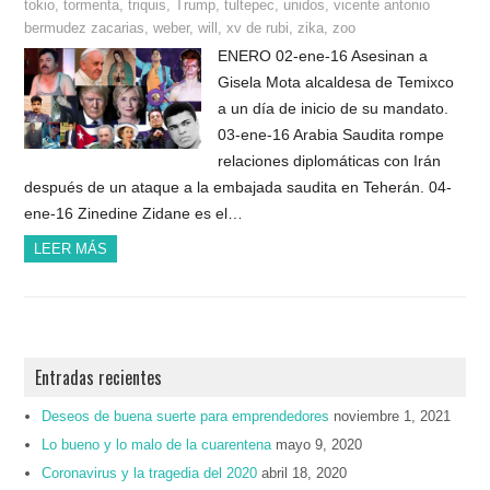
tokio
,
tormenta
,
triquis
,
Trump
,
tultepec
,
unidos
,
vicente antonio
bermudez zacarias
,
weber
,
will
,
xv de rubi
,
zika
,
zoo
ENERO 02-ene-16 Asesinan a
Gisela Mota alcaldesa de Temixco
a un día de inicio de su mandato.
03-ene-16 Arabia Saudita rompe
relaciones diplomáticas con Irán
después de un ataque a la embajada saudita en Teherán. 04-
ene-16 Zinedine Zidane es el…
LEER MÁS
Entradas recientes
Deseos de buena suerte para emprendedores
noviembre 1, 2021
Lo bueno y lo malo de la cuarentena
mayo 9, 2020
Coronavirus y la tragedia del 2020
abril 18, 2020