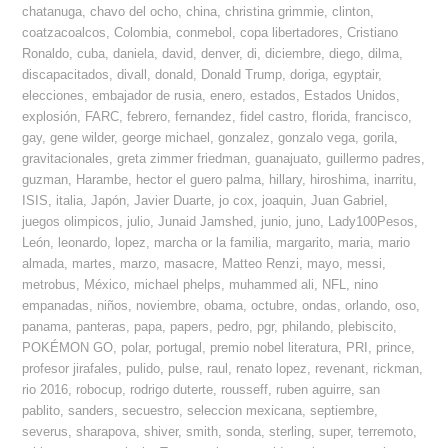
chatanuga
,
chavo del ocho
,
china
,
christina grimmie
,
clinton
,
coatzacoalcos
,
Colombia
,
conmebol
,
copa libertadores
,
Cristiano
Ronaldo
,
cuba
,
daniela
,
david
,
denver
,
di
,
diciembre
,
diego
,
dilma
,
discapacitados
,
divall
,
donald
,
Donald Trump
,
doriga
,
egyptair
,
elecciones
,
embajador de rusia
,
enero
,
estados
,
Estados Unidos
,
explosión
,
FARC
,
febrero
,
fernandez
,
fidel castro
,
florida
,
francisco
,
gay
,
gene wilder
,
george michael
,
gonzalez
,
gonzalo vega
,
gorila
,
gravitacionales
,
greta zimmer friedman
,
guanajuato
,
guillermo padres
,
guzman
,
Harambe
,
hector el guero palma
,
hillary
,
hiroshima
,
inarritu
,
ISIS
,
italia
,
Japón
,
Javier Duarte
,
jo cox
,
joaquin
,
Juan Gabriel
,
juegos olimpicos
,
julio
,
Junaid Jamshed
,
junio
,
juno
,
Lady100Pesos
,
León
,
leonardo
,
lopez
,
marcha or la familia
,
margarito
,
maria
,
mario
almada
,
martes
,
marzo
,
masacre
,
Matteo Renzi
,
mayo
,
messi
,
metrobus
,
México
,
michael phelps
,
muhammed ali
,
NFL
,
nino
empanadas
,
niños
,
noviembre
,
obama
,
octubre
,
ondas
,
orlando
,
oso
,
panama
,
panteras
,
papa
,
papers
,
pedro
,
pgr
,
philando
,
plebiscito
,
POKÉMON GO
,
polar
,
portugal
,
premio nobel literatura
,
PRI
,
prince
,
profesor jirafales
,
pulido
,
pulse
,
raul
,
renato lopez
,
revenant
,
rickman
,
rio 2016
,
robocup
,
rodrigo duterte
,
rousseff
,
ruben aguirre
,
san
pablito
,
sanders
,
secuestro
,
seleccion mexicana
,
septiembre
,
severus
,
sharapova
,
shiver
,
smith
,
sonda
,
sterling
,
super
,
terremoto
,