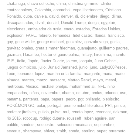
chatanuga
,
chavo del ocho
,
china
,
christina grimmie
,
clinton
,
coatzacoalcos
,
Colombia
,
conmebol
,
copa libertadores
,
Cristiano
Ronaldo
,
cuba
,
daniela
,
david
,
denver
,
di
,
diciembre
,
diego
,
dilma
,
discapacitados
,
divall
,
donald
,
Donald Trump
,
doriga
,
egyptair
,
elecciones
,
embajador de rusia
,
enero
,
estados
,
Estados Unidos
,
explosión
,
FARC
,
febrero
,
fernandez
,
fidel castro
,
florida
,
francisco
,
gay
,
gene wilder
,
george michael
,
gonzalez
,
gonzalo vega
,
gorila
,
gravitacionales
,
greta zimmer friedman
,
guanajuato
,
guillermo padres
,
guzman
,
Harambe
,
hector el guero palma
,
hillary
,
hiroshima
,
inarritu
,
ISIS
,
italia
,
Japón
,
Javier Duarte
,
jo cox
,
joaquin
,
Juan Gabriel
,
juegos olimpicos
,
julio
,
Junaid Jamshed
,
junio
,
juno
,
Lady100Pesos
,
León
,
leonardo
,
lopez
,
marcha or la familia
,
margarito
,
maria
,
mario
almada
,
martes
,
marzo
,
masacre
,
Matteo Renzi
,
mayo
,
messi
,
metrobus
,
México
,
michael phelps
,
muhammed ali
,
NFL
,
nino
empanadas
,
niños
,
noviembre
,
obama
,
octubre
,
ondas
,
orlando
,
oso
,
panama
,
panteras
,
papa
,
papers
,
pedro
,
pgr
,
philando
,
plebiscito
,
POKÉMON GO
,
polar
,
portugal
,
premio nobel literatura
,
PRI
,
prince
,
profesor jirafales
,
pulido
,
pulse
,
raul
,
renato lopez
,
revenant
,
rickman
,
rio 2016
,
robocup
,
rodrigo duterte
,
rousseff
,
ruben aguirre
,
san
pablito
,
sanders
,
secuestro
,
seleccion mexicana
,
septiembre
,
severus
,
sharapova
,
shiver
,
smith
,
sonda
,
sterling
,
super
,
terremoto
,