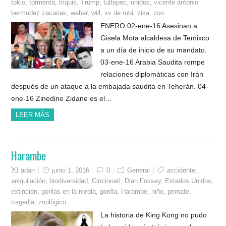
tokio
,
tormenta
,
triquis
,
Trump
,
tultepec
,
unidos
,
vicente antonio
bermudez zacarias
,
weber
,
will
,
xv de rubi
,
zika
,
zoo
ENERO 02-ene-16 Asesinan a
Gisela Mota alcaldesa de Temixco
a un día de inicio de su mandato.
03-ene-16 Arabia Saudita rompe
relaciones diplomáticas con Irán
después de un ataque a la embajada saudita en Teherán. 04-
ene-16 Zinedine Zidane es el…
LEER MÁS
Harambe
adan
junio 1, 2016
0
General
accidente
,
aniquilación
,
biodiversidad
,
Cincinnati
,
Dian Fossey
,
Estados Unidos
,
extinción
,
gorilas en la niebla
,
gorilla
,
Harambe
,
niño
,
primate
,
tragedia
,
zoológico
La historia de King Kong no pudo