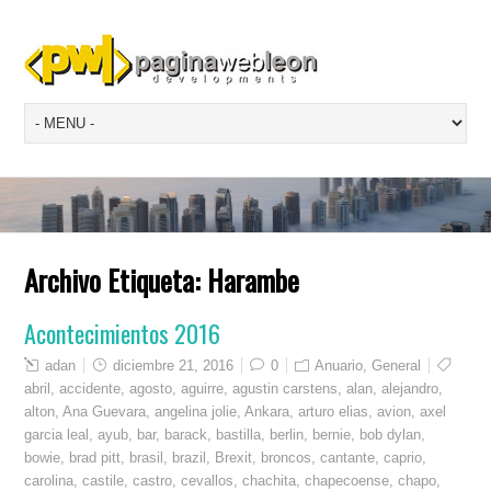
Archivo Etiqueta:
Harambe
Acontecimientos 2016
adan
diciembre 21, 2016
0
Anuario
,
General
abril
,
accidente
,
agosto
,
aguirre
,
agustin carstens
,
alan
,
alejandro
,
alton
,
Ana Guevara
,
angelina jolie
,
Ankara
,
arturo elias
,
avion
,
axel
garcia leal
,
ayub
,
bar
,
barack
,
bastilla
,
berlin
,
bernie
,
bob dylan
,
bowie
,
brad pitt
,
brasil
,
brazil
,
Brexit
,
broncos
,
cantante
,
caprio
,
carolina
,
castile
,
castro
,
cevallos
,
chachita
,
chapecoense
,
chapo
,