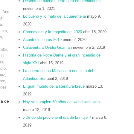
Deseos de buena suerte para emprendedores
noviembre 1, 2021
n
,
Ana
Lo bueno y lo malo de la cuarentena
mayo 9,
sil
,
2020
a
,
mbre
,
Coronavirus y la tragedia del 2020
abril 18, 2020
os
,
Acontecimientos 2019
enero 2, 2020
Calaverita a Ovidio Guzmán
noviembre 2, 2019
ISIS
,
Historia de Notre Dame y el gran incendio del
do
,
ael
siglo XXI
abril 15, 2019
dro
,
La guerra de las Malvinas o conflicto del
pez
,
Atlántico Sur
abril 2, 2019
bre
,
El gran mundo de la literatura breve
marzo 13,
udez
2019
ía de
Hoy se cumplen 30 años del world wide web
marzo 12, 2019
¿De dónde proviene el día de la mujer?
marzo 8,
2019