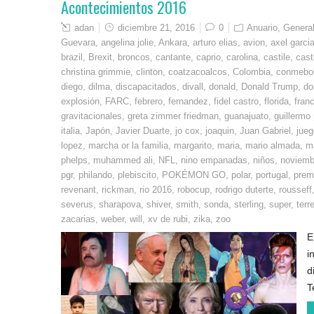
Acontecimientos 2016
adan
diciembre 21, 2016
0
Anuario
,
Genera
Guevara
,
angelina jolie
,
Ankara
,
arturo elias
,
avion
,
axel garcia
brazil
,
Brexit
,
broncos
,
cantante
,
caprio
,
carolina
,
castile
,
cast
christina grimmie
,
clinton
,
coatzacoalcos
,
Colombia
,
conmebo
diego
,
dilma
,
discapacitados
,
divall
,
donald
,
Donald Trump
,
do
explosión
,
FARC
,
febrero
,
fernandez
,
fidel castro
,
florida
,
fran
gravitacionales
,
greta zimmer friedman
,
guanajuato
,
guillermo
italia
,
Japón
,
Javier Duarte
,
jo cox
,
joaquin
,
Juan Gabriel
,
jueg
lopez
,
marcha or la familia
,
margarito
,
maria
,
mario almada
,
m
phelps
,
muhammed ali
,
NFL
,
nino empanadas
,
niños
,
noviemb
pgr
,
philando
,
plebiscito
,
POKÉMON GO
,
polar
,
portugal
,
premi
revenant
,
rickman
,
rio 2016
,
robocup
,
rodrigo duterte
,
rousseff
severus
,
sharapova
,
shiver
,
smith
,
sonda
,
sterling
,
super
,
terr
zacarias
,
weber
,
will
,
xv de rubi
,
zika
,
zoo
E
i
d
T