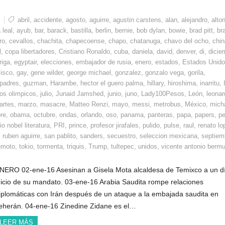
l
abril
,
accidente
,
agosto
,
aguirre
,
agustin carstens
,
alan
,
alejandro
,
alto
 leal
,
ayub
,
bar
,
barack
,
bastilla
,
berlin
,
bernie
,
bob dylan
,
bowie
,
brad pitt
,
bra
ro
,
cevallos
,
chachita
,
chapecoense
,
chapo
,
chatanuga
,
chavo del ocho
,
chin
l
,
copa libertadores
,
Cristiano Ronaldo
,
cuba
,
daniela
,
david
,
denver
,
di
,
dicie
riga
,
egyptair
,
elecciones
,
embajador de rusia
,
enero
,
estados
,
Estados Unid
cisco
,
gay
,
gene wilder
,
george michael
,
gonzalez
,
gonzalo vega
,
gorila
,
 padres
,
guzman
,
Harambe
,
hector el guero palma
,
hillary
,
hiroshima
,
inarritu
,
os olimpicos
,
julio
,
Junaid Jamshed
,
junio
,
juno
,
Lady100Pesos
,
León
,
leonar
artes
,
marzo
,
masacre
,
Matteo Renzi
,
mayo
,
messi
,
metrobus
,
México
,
mich
re
,
obama
,
octubre
,
ondas
,
orlando
,
oso
,
panama
,
panteras
,
papa
,
papers
,
pe
o nobel literatura
,
PRI
,
prince
,
profesor jirafales
,
pulido
,
pulse
,
raul
,
renato lo
,
ruben aguirre
,
san pablito
,
sanders
,
secuestro
,
seleccion mexicana
,
septiem
emoto
,
tokio
,
tormenta
,
triquis
,
Trump
,
tultepec
,
unidos
,
vicente antonio berm
NERO 02-ene-16 Asesinan a Gisela Mota alcaldesa de Temixco a un d
nicio de su mandato. 03-ene-16 Arabia Saudita rompe relaciones
iplomáticas con Irán después de un ataque a la embajada saudita en
eherán. 04-ene-16 Zinedine Zidane es el…
LEER MÁS