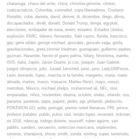
chatanuga
,
chavo del ocho
,
china
,
christina grimmie
,
clinton
,
coatzacoalcos
,
Colombia
,
conmebol
,
copa libertadores
,
Cristiano
Ronaldo
,
cuba
,
daniela
,
david
,
denver
,
di
,
diciembre
,
diego
,
dilma
,
discapacitados
,
divall
,
donald
,
Donald Trump
,
doriga
,
egyptair
,
elecciones
,
embajador de rusia
,
enero
,
estados
,
Estados Unidos
,
explosión
,
FARC
,
febrero
,
fernandez
,
fidel castro
,
florida
,
francisco
,
gay
,
gene wilder
,
george michael
,
gonzalez
,
gonzalo vega
,
gorila
,
gravitacionales
,
greta zimmer friedman
,
guanajuato
,
guillermo padres
,
guzman
,
Harambe
,
hector el guero palma
,
hillary
,
hiroshima
,
inarritu
,
ISIS
,
italia
,
Japón
,
Javier Duarte
,
jo cox
,
joaquin
,
Juan Gabriel
,
juegos olimpicos
,
julio
,
Junaid Jamshed
,
junio
,
juno
,
Lady100Pesos
,
León
,
leonardo
,
lopez
,
marcha or la familia
,
margarito
,
maria
,
mario
almada
,
martes
,
marzo
,
masacre
,
Matteo Renzi
,
mayo
,
messi
,
metrobus
,
México
,
michael phelps
,
muhammed ali
,
NFL
,
nino
empanadas
,
niños
,
noviembre
,
obama
,
octubre
,
ondas
,
orlando
,
oso
,
panama
,
panteras
,
papa
,
papers
,
pedro
,
pgr
,
philando
,
plebiscito
,
POKÉMON GO
,
polar
,
portugal
,
premio nobel literatura
,
PRI
,
prince
,
profesor jirafales
,
pulido
,
pulse
,
raul
,
renato lopez
,
revenant
,
rickman
,
rio 2016
,
robocup
,
rodrigo duterte
,
rousseff
,
ruben aguirre
,
san
pablito
,
sanders
,
secuestro
,
seleccion mexicana
,
septiembre
,
severus
,
sharapova
,
shiver
,
smith
,
sonda
,
sterling
,
super
,
terremoto
,