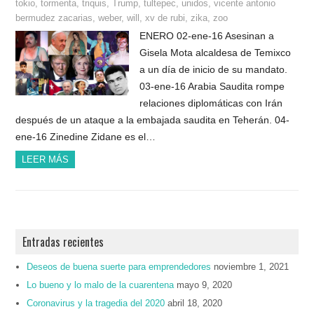
tokio
,
tormenta
,
triquis
,
Trump
,
tultepec
,
unidos
,
vicente antonio
bermudez zacarias
,
weber
,
will
,
xv de rubi
,
zika
,
zoo
ENERO 02-ene-16 Asesinan a
Gisela Mota alcaldesa de Temixco
a un día de inicio de su mandato.
03-ene-16 Arabia Saudita rompe
relaciones diplomáticas con Irán
después de un ataque a la embajada saudita en Teherán. 04-
ene-16 Zinedine Zidane es el…
LEER MÁS
Entradas recientes
Deseos de buena suerte para emprendedores
noviembre 1, 2021
Lo bueno y lo malo de la cuarentena
mayo 9, 2020
Coronavirus y la tragedia del 2020
abril 18, 2020