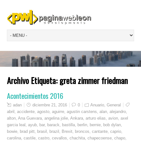
Archivo Etiqueta:
greta zimmer friedman
Acontecimientos 2016
adan
diciembre 21, 2016
0
Anuario
,
General
abril
,
accidente
,
agosto
,
aguirre
,
agustin carstens
,
alan
,
alejandro
,
alton
,
Ana Guevara
,
angelina jolie
,
Ankara
,
arturo elias
,
avion
,
axel
garcia leal
,
ayub
,
bar
,
barack
,
bastilla
,
berlin
,
bernie
,
bob dylan
,
bowie
,
brad pitt
,
brasil
,
brazil
,
Brexit
,
broncos
,
cantante
,
caprio
,
carolina
,
castile
,
castro
,
cevallos
,
chachita
,
chapecoense
,
chapo
,