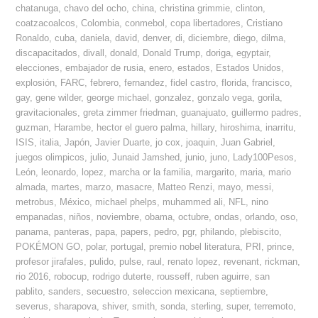
chatanuga
,
chavo del ocho
,
china
,
christina grimmie
,
clinton
,
coatzacoalcos
,
Colombia
,
conmebol
,
copa libertadores
,
Cristiano
Ronaldo
,
cuba
,
daniela
,
david
,
denver
,
di
,
diciembre
,
diego
,
dilma
,
discapacitados
,
divall
,
donald
,
Donald Trump
,
doriga
,
egyptair
,
elecciones
,
embajador de rusia
,
enero
,
estados
,
Estados Unidos
,
explosión
,
FARC
,
febrero
,
fernandez
,
fidel castro
,
florida
,
francisco
,
gay
,
gene wilder
,
george michael
,
gonzalez
,
gonzalo vega
,
gorila
,
gravitacionales
,
greta zimmer friedman
,
guanajuato
,
guillermo padres
,
guzman
,
Harambe
,
hector el guero palma
,
hillary
,
hiroshima
,
inarritu
,
ISIS
,
italia
,
Japón
,
Javier Duarte
,
jo cox
,
joaquin
,
Juan Gabriel
,
juegos olimpicos
,
julio
,
Junaid Jamshed
,
junio
,
juno
,
Lady100Pesos
,
León
,
leonardo
,
lopez
,
marcha or la familia
,
margarito
,
maria
,
mario
almada
,
martes
,
marzo
,
masacre
,
Matteo Renzi
,
mayo
,
messi
,
metrobus
,
México
,
michael phelps
,
muhammed ali
,
NFL
,
nino
empanadas
,
niños
,
noviembre
,
obama
,
octubre
,
ondas
,
orlando
,
oso
,
panama
,
panteras
,
papa
,
papers
,
pedro
,
pgr
,
philando
,
plebiscito
,
POKÉMON GO
,
polar
,
portugal
,
premio nobel literatura
,
PRI
,
prince
,
profesor jirafales
,
pulido
,
pulse
,
raul
,
renato lopez
,
revenant
,
rickman
,
rio 2016
,
robocup
,
rodrigo duterte
,
rousseff
,
ruben aguirre
,
san
pablito
,
sanders
,
secuestro
,
seleccion mexicana
,
septiembre
,
severus
,
sharapova
,
shiver
,
smith
,
sonda
,
sterling
,
super
,
terremoto
,