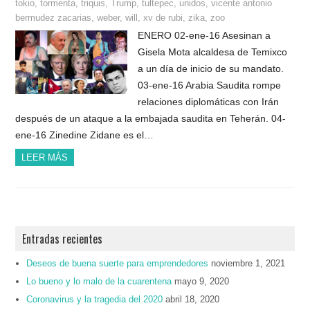
tokio
,
tormenta
,
triquis
,
Trump
,
tultepec
,
unidos
,
vicente antonio
bermudez zacarias
,
weber
,
will
,
xv de rubi
,
zika
,
zoo
ENERO 02-ene-16 Asesinan a
Gisela Mota alcaldesa de Temixco
a un día de inicio de su mandato.
03-ene-16 Arabia Saudita rompe
relaciones diplomáticas con Irán
después de un ataque a la embajada saudita en Teherán. 04-
ene-16 Zinedine Zidane es el…
LEER MÁS
Entradas recientes
Deseos de buena suerte para emprendedores
noviembre 1, 2021
Lo bueno y lo malo de la cuarentena
mayo 9, 2020
Coronavirus y la tragedia del 2020
abril 18, 2020