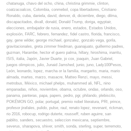
chatanuga
,
chavo del ocho
,
china
,
christina grimmie
,
clinton
,
coatzacoalcos
,
Colombia
,
conmebol
,
copa libertadores
,
Cristiano
Ronaldo
,
cuba
,
daniela
,
david
,
denver
,
di
,
diciembre
,
diego
,
dilma
,
discapacitados
,
divall
,
donald
,
Donald Trump
,
doriga
,
egyptair
,
elecciones
,
embajador de rusia
,
enero
,
estados
,
Estados Unidos
,
explosión
,
FARC
,
febrero
,
fernandez
,
fidel castro
,
florida
,
francisco
,
gay
,
gene wilder
,
george michael
,
gonzalez
,
gonzalo vega
,
gorila
,
gravitacionales
,
greta zimmer friedman
,
guanajuato
,
guillermo padres
,
guzman
,
Harambe
,
hector el guero palma
,
hillary
,
hiroshima
,
inarritu
,
ISIS
,
italia
,
Japón
,
Javier Duarte
,
jo cox
,
joaquin
,
Juan Gabriel
,
juegos olimpicos
,
julio
,
Junaid Jamshed
,
junio
,
juno
,
Lady100Pesos
,
León
,
leonardo
,
lopez
,
marcha or la familia
,
margarito
,
maria
,
mario
almada
,
martes
,
marzo
,
masacre
,
Matteo Renzi
,
mayo
,
messi
,
metrobus
,
México
,
michael phelps
,
muhammed ali
,
NFL
,
nino
empanadas
,
niños
,
noviembre
,
obama
,
octubre
,
ondas
,
orlando
,
oso
,
panama
,
panteras
,
papa
,
papers
,
pedro
,
pgr
,
philando
,
plebiscito
,
POKÉMON GO
,
polar
,
portugal
,
premio nobel literatura
,
PRI
,
prince
,
profesor jirafales
,
pulido
,
pulse
,
raul
,
renato lopez
,
revenant
,
rickman
,
rio 2016
,
robocup
,
rodrigo duterte
,
rousseff
,
ruben aguirre
,
san
pablito
,
sanders
,
secuestro
,
seleccion mexicana
,
septiembre
,
severus
,
sharapova
,
shiver
,
smith
,
sonda
,
sterling
,
super
,
terremoto
,