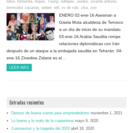
tokio
,
tormenta
,
triquis
,
Trump
,
tultepec
,
unidos
,
vicente antonio
bermudez zacarias
,
weber
,
will
,
xv de rubi
,
zika
,
zoo
ENERO 02-ene-16 Asesinan a
Gisela Mota alcaldesa de Temixco
a un día de inicio de su mandato.
03-ene-16 Arabia Saudita rompe
relaciones diplomáticas con Irán
después de un ataque a la embajada saudita en Teherán. 04-
ene-16 Zinedine Zidane es el…
LEER MÁS
Entradas recientes
Deseos de buena suerte para emprendedores
noviembre 1, 2021
Lo bueno y lo malo de la cuarentena
mayo 9, 2020
Coronavirus y la tragedia del 2020
abril 18, 2020