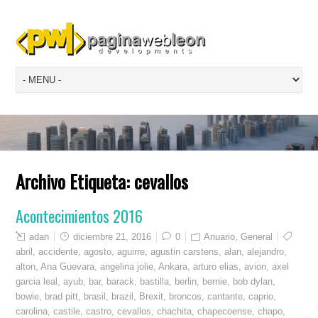
Archivo Etiqueta:
cevallos
Acontecimientos 2016
adan
diciembre 21, 2016
0
Anuario
,
General
abril
,
accidente
,
agosto
,
aguirre
,
agustin carstens
,
alan
,
alejandro
,
alton
,
Ana Guevara
,
angelina jolie
,
Ankara
,
arturo elias
,
avion
,
axel
garcia leal
,
ayub
,
bar
,
barack
,
bastilla
,
berlin
,
bernie
,
bob dylan
,
bowie
,
brad pitt
,
brasil
,
brazil
,
Brexit
,
broncos
,
cantante
,
caprio
,
carolina
,
castile
,
castro
,
cevallos
,
chachita
,
chapecoense
,
chapo
,