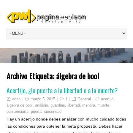
Archivo Etiqueta:
álgebra de bool
Acertijo, ¿la puerta a la libertad o a la muerte?
adan
marzo 5, 2015
1
General
acertijo
,
álgebra de bool
,
análisis
,
guardias
,
libertad
,
mentira
,
muerte
,
penitenciaría
,
puerta
,
sinceridad
Hay un acertijo donde debes analizar con mucho cuidado todas
las condiciones para obtener la meta propuesta. Debes hacer