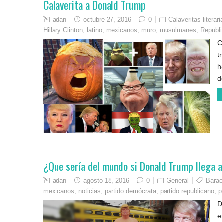
Calaverita a Donald Trump
adan
octubre 27, 2016
0
Calaveritas literari
Hillary Clinton
,
latino
,
mexicanos
,
muro
,
musulmanes
,
Republ
C
t
h
d
¿Que sería del mundo si Donald Trump llega a
adan
agosto 18, 2016
0
General
Bara
mexicanos
,
noticias
,
partido demócrata
,
partido republicano
,
p
D
e