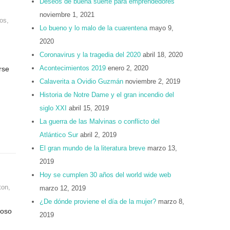
Deseos de buena suerte para emprendedores
noviembre 1, 2021
os
,
Lo bueno y lo malo de la cuarentena
mayo 9,
2020
Coronavirus y la tragedia del 2020
abril 18, 2020
Acontecimientos 2019
enero 2, 2020
rse
Calaverita a Ovidio Guzmán
noviembre 2, 2019
Historia de Notre Dame y el gran incendio del
siglo XXI
abril 15, 2019
La guerra de las Malvinas o conflicto del
Atlántico Sur
abril 2, 2019
El gran mundo de la literatura breve
marzo 13,
2019
Hoy se cumplen 30 años del world wide web
ton
,
marzo 12, 2019
¿De dónde proviene el día de la mujer?
marzo 8,
roso
2019