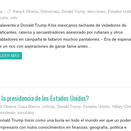
as
Barack Obama
,
Demócrata
,
Donald Trump
,
elecciones
,
Estados Unid
icano
,
voto
alaverita a Donald Trump A los mexicanos tachaste de violadores de
raficantes, rateros y secuestradores asesorado por rufianes y otros
abladores en campaña te faltaron muchos pantalones – Era de espera
e un rico con aspiraciones de ganar fama antes…
LEER MÁS
 la presidencia de los Estados Unidos?
ck Obama
,
Casa Blanca
,
críticas
,
Donald Trump
,
Estados Unidos
,
Hillary Clin
residente
,
xenofobia
onald Trump Inicio como una burla en todo el mundo ver que un pode
mpresario con nulos conocimientos en finanzas, geografía, política e