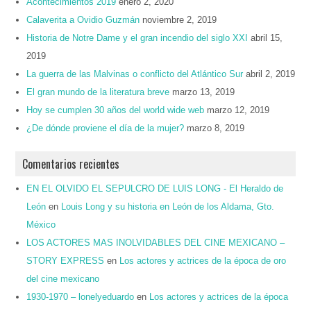
Acontecimientos 2019
enero 2, 2020
Calaverita a Ovidio Guzmán
noviembre 2, 2019
Historia de Notre Dame y el gran incendio del siglo XXI
abril 15,
2019
La guerra de las Malvinas o conflicto del Atlántico Sur
abril 2, 2019
El gran mundo de la literatura breve
marzo 13, 2019
Hoy se cumplen 30 años del world wide web
marzo 12, 2019
¿De dónde proviene el día de la mujer?
marzo 8, 2019
Comentarios recientes
EN EL OLVIDO EL SEPULCRO DE LUIS LONG - El Heraldo de
León
en
Louis Long y su historia en León de los Aldama, Gto.
México
LOS ACTORES MAS INOLVIDABLES DEL CINE MEXICANO –
STORY EXPRESS
en
Los actores y actrices de la época de oro
del cine mexicano
1930-1970 – lonelyeduardo
en
Los actores y actrices de la época