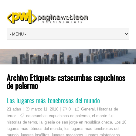
Archivo Etiqueta:
catacumbas capuchinos
de palermo
Los lugares más tenebrosos del mundo
adan
marzo 11, 2016
0
General
,
Historias de
terror
catacumbas capuchinos de palermo
,
el monte fuji
historias de terror
,
la iglesia de san jorge en república checa
,
Los 10
lugares más tétricos del mundo
,
los lugares más tenebrosos del
mundo
,
lugares insólitos
,
lugares macabros
,
lugares misteriosos
,