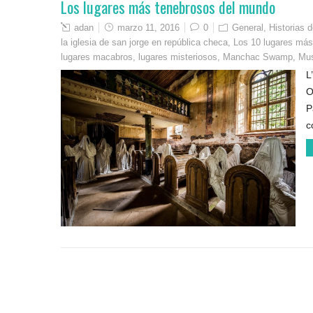
Los lugares más tenebrosos del mundo
adan
marzo 11, 2016
0
General
,
Historias d
la iglesia de san jorge en república checa
,
Los 10 lugares más
lugares macabros
,
lugares misteriosos
,
Manchac Swamp
,
Mus
L
O
P
c