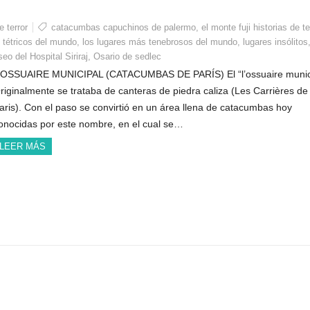
e terror
catacumbas capuchinos de palermo
,
el monte fuji historias de te
 tétricos del mundo
,
los lugares más tenebrosos del mundo
,
lugares insólitos
eo del Hospital Siriraj
,
Osario de sedlec
’OSSUAIRE MUNICIPAL (CATACUMBAS DE PARÍS) El “l’ossuaire munic
riginalmente se trataba de canteras de piedra caliza (Les Carrières de
aris). Con el paso se convirtió en un área llena de catacumbas hoy
onocidas por este nombre, en el cual se…
LEER MÁS