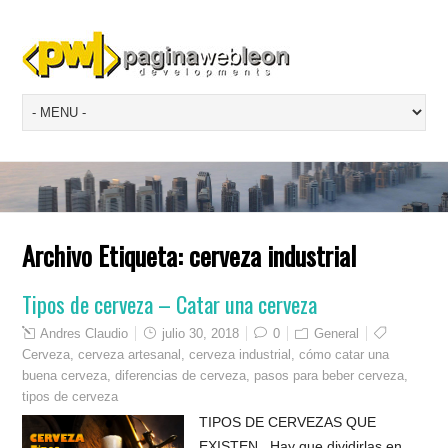
Archivo Etiqueta:
cerveza industrial
Tipos de cerveza – Catar una cerveza
Andres Claudio
julio 30, 2018
0
General
Cerveza
,
cerveza artesanal
,
cerveza industrial
,
cómo catar una
buena cerveza
,
diferencias de cerveza
,
pasos para beber cerveza
,
tipos de cerveza
TIPOS DE CERVEZAS QUE
EXISTEN Hay que dividirlas en