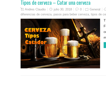
Tipos de cerveza – Catar una cerveza
Andres Claudio
julio 30, 2018
0
General
diferencias de cerveza
,
pasos para beber cerveza
,
tipos de c
T
F
c
m