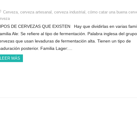
Cerveza
,
cerveza artesanal
,
cerveza industrial
,
cómo catar una buena cerv
erveza
IPOS DE CERVEZAS QUE EXISTEN Hay que dividirlas en varias famil
amilia Ale: Se refiere al tipo de fermentación. Palabra inglesa del grup
ervezas que usan levaduras de fermentación alta. Tienen un tipo de
aduración posterior. Familia Lager:…
LEER MÁS