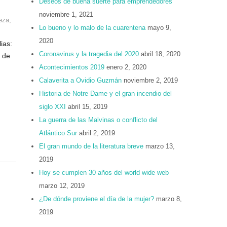
Deseos de buena suerte para emprendedores
noviembre 1, 2021
eza
,
Lo bueno y lo malo de la cuarentena
mayo 9,
2020
ias:
Coronavirus y la tragedia del 2020
abril 18, 2020
o de
Acontecimientos 2019
enero 2, 2020
Calaverita a Ovidio Guzmán
noviembre 2, 2019
Historia de Notre Dame y el gran incendio del
siglo XXI
abril 15, 2019
La guerra de las Malvinas o conflicto del
Atlántico Sur
abril 2, 2019
El gran mundo de la literatura breve
marzo 13,
2019
Hoy se cumplen 30 años del world wide web
marzo 12, 2019
¿De dónde proviene el día de la mujer?
marzo 8,
2019