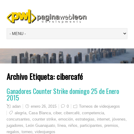
Archivo Etiqueta:
cibercafé
Ganadores Counter Strike domingo 25 de Enero
2015
adan
enero 26, 2015
0
Torneos de videojuegos
alegría
,
Casa Blanca
,
ciber
,
cibercafé
,
competencia
,
concursantes
,
counter strike
,
emoción
,
estrategias
,
internet
,
jóvenes
,
jugadores
,
León Guanajuato
,
línea
,
niños
,
participantes
,
premios
,
regalos
,
torneo
,
videojuegos