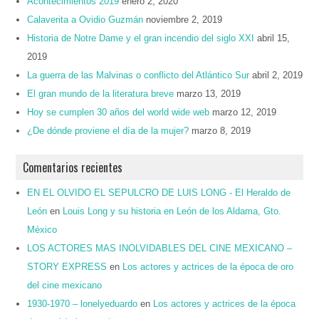
Acontecimientos 2019
enero 2, 2020
Calaverita a Ovidio Guzmán
noviembre 2, 2019
Historia de Notre Dame y el gran incendio del siglo XXI
abril 15,
2019
La guerra de las Malvinas o conflicto del Atlántico Sur
abril 2, 2019
El gran mundo de la literatura breve
marzo 13, 2019
Hoy se cumplen 30 años del world wide web
marzo 12, 2019
¿De dónde proviene el día de la mujer?
marzo 8, 2019
Comentarios recientes
EN EL OLVIDO EL SEPULCRO DE LUIS LONG - El Heraldo de
León
en
Louis Long y su historia en León de los Aldama, Gto.
México
LOS ACTORES MAS INOLVIDABLES DEL CINE MEXICANO –
STORY EXPRESS
en
Los actores y actrices de la época de oro
del cine mexicano
1930-1970 – lonelyeduardo
en
Los actores y actrices de la época