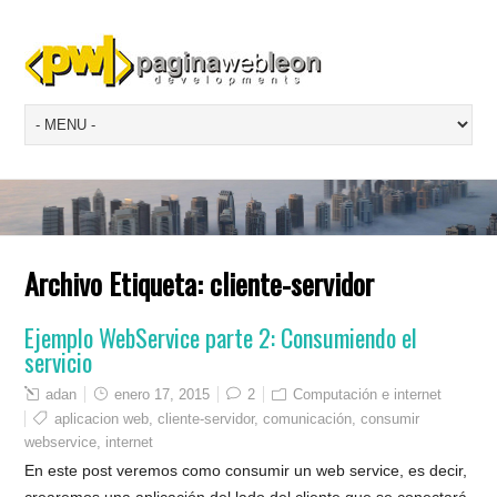
Archivo Etiqueta:
cliente-servidor
Ejemplo WebService parte 2: Consumiendo el
servicio
adan
enero 17, 2015
2
Computación e internet
aplicacion web
,
cliente-servidor
,
comunicación
,
consumir
webservice
,
internet
En este post veremos como consumir un web service, es decir,
crearemos una aplicación del lado del cliente que se conectará