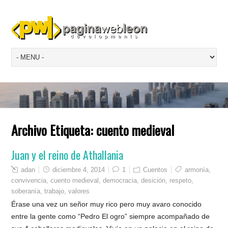
Archivo Etiqueta:
cuento medieval
Juan y el reino de Athallania
adan
diciembre 4, 2014
1
Cuentos
armonía
,
convivencia
,
cuento medieval
,
democracia
,
desición
,
respeto
,
soberanía
,
trabajo
,
valores
Érase una vez un señor muy rico pero muy avaro conocido
entre la gente como “Pedro El ogro” siempre acompañado de