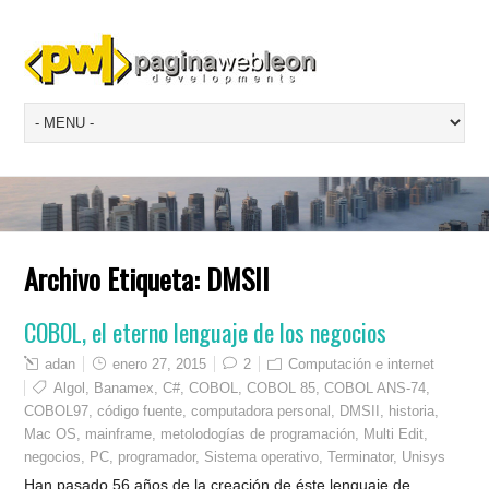
Archivo Etiqueta:
DMSII
COBOL, el eterno lenguaje de los negocios
adan
enero 27, 2015
2
Computación e internet
Algol
,
Banamex
,
C#
,
COBOL
,
COBOL 85
,
COBOL ANS-74
,
COBOL97
,
código fuente
,
computadora personal
,
DMSII
,
historia
,
Mac OS
,
mainframe
,
metolodogías de programación
,
Multi Edit
,
negocios
,
PC
,
programador
,
Sistema operativo
,
Terminator
,
Unisys
Han pasado 56 años de la creación de éste lenguaje de