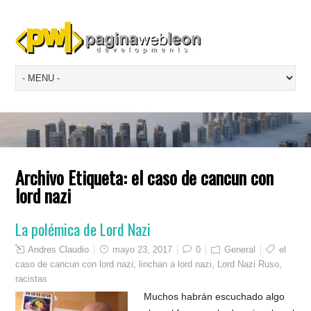
Archivo Etiqueta:
el caso de cancun con
lord nazi
La polémica de Lord Nazi
Andres Claudio
mayo 23, 2017
0
General
el
caso de cancun con lord nazi
,
linchan a lord nazi
,
Lord Nazi Ruso
,
racistas
Muchos habrán escuchado algo