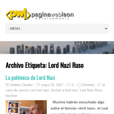
Archivo Etiqueta:
Lord Nazi Ruso
La polémica de Lord Nazi
Andres Claudio
mayo 23, 2017
0
General
el
caso de cancun con lord nazi
,
linchan a lord nazi
,
Lord Nazi Ruso
,
racistas
Muchos habrán escuchado algo
sobre el famoso «lord nazi», el cual