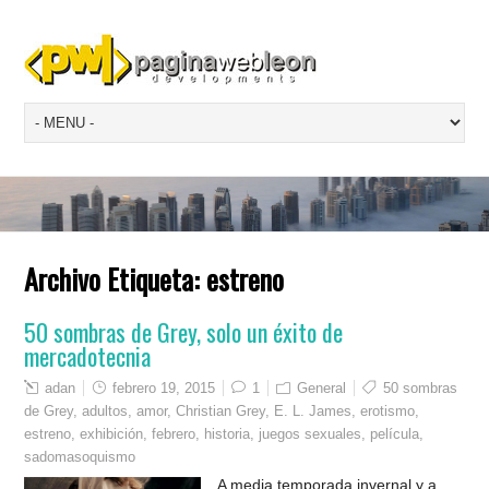
Archivo Etiqueta:
estreno
50 sombras de Grey, solo un éxito de
mercadotecnia
adan
febrero 19, 2015
1
General
50 sombras
de Grey
,
adultos
,
amor
,
Christian Grey
,
E. L. James
,
erotismo
,
estreno
,
exhibición
,
febrero
,
historia
,
juegos sexuales
,
película
,
sadomasoquismo
A media temporada invernal y a