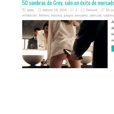
50 sombras de Grey, solo un éxito de mercad
adan
febrero 19, 2015
1
General
50 s
exhibición
,
febrero
,
historia
,
juegos sexuales
,
película
,
sadom
A
d
h
n