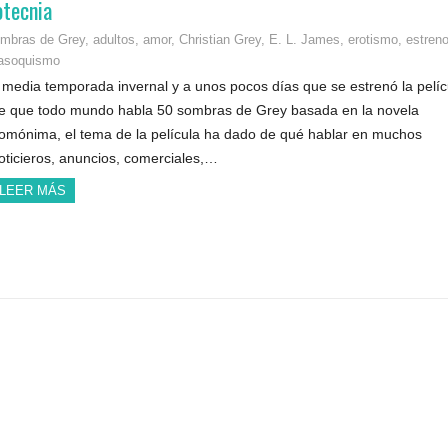
otecnia
ombras de Grey
,
adultos
,
amor
,
Christian Grey
,
E. L. James
,
erotismo
,
estren
asoquismo
 media temporada invernal y a unos pocos días que se estrenó la pelíc
e que todo mundo habla 50 sombras de Grey basada en la novela
omónima, el tema de la película ha dado de qué hablar en muchos
oticieros, anuncios, comerciales,…
LEER MÁS