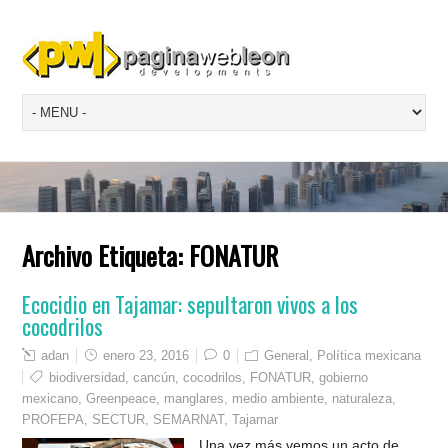
Archivo Etiqueta:
FONATUR
Ecocidio en Tajamar: sepultaron vivos a los
cocodrilos
adan
enero 23, 2016
0
General
,
Política mexicana
biodiversidad
,
cancún
,
cocodrilos
,
FONATUR
,
gobierno
mexicano
,
Greenpeace
,
manglares
,
medio ambiente
,
naturaleza
,
PROFEPA
,
SECTUR
,
SEMARNAT
,
Tajamar
Una vez más vemos un acto de