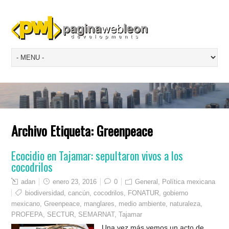
Archivo Etiqueta:
Greenpeace
Ecocidio en Tajamar: sepultaron vivos a los
cocodrilos
adan
enero 23, 2016
0
General
,
Política mexicana
biodiversidad
,
cancún
,
cocodrilos
,
FONATUR
,
gobierno
mexicano
,
Greenpeace
,
manglares
,
medio ambiente
,
naturaleza
,
PROFEPA
,
SECTUR
,
SEMARNAT
,
Tajamar
Una vez más vemos un acto de