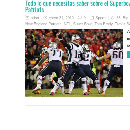
Todo lo que necesitas saber sobre el Superb
Patriots
adan
enero 31, 2019
0
Sports
53
,
Big 
New England Patriots
,
NFL
,
Super Bowl
,
Tom Brady
,
Travis S
A
i
s