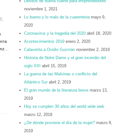
Deseos de buena suerte para emprendedores
noviembre 1, 2021
Lo bueno y lo malo de la cuarentena
mayo 9,
 5
,
2020
Coronavirus y la tragedia del 2020
abril 18, 2020
s
erra
Acontecimientos 2019
enero 2, 2020
Benz…
Calaverita a Ovidio Guzmán
noviembre 2, 2019
Historia de Notre Dame y el gran incendio del
siglo XXI
abril 15, 2019
La guerra de las Malvinas o conflicto del
Atlántico Sur
abril 2, 2019
El gran mundo de la literatura breve
marzo 13,
2019
Hoy se cumplen 30 años del world wide web
marzo 12, 2019
¿De dónde proviene el día de la mujer?
marzo 8,
2019