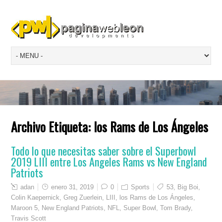
Archivo Etiqueta:
los Rams de Los Ángeles
Todo lo que necesitas saber sobre el Superbowl
2019 LIII entre Los Angeles Rams vs New England
Patriots
adan
enero 31, 2019
0
Sports
53
,
Big Boi
,
Colin Kaepernick
,
Greg Zuerlein
,
LIII
,
los Rams de Los Ángeles
,
Maroon 5
,
New England Patriots
,
NFL
,
Super Bowl
,
Tom Brady
,
Travis Scott