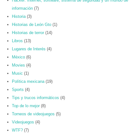
Hacker: Internet, software, sistema de seguridad y un mundo de
información
(7)
Historia
(3)
Historias de León Gto
(1)
Historias de terror
(14)
Libros
(13)
Lugares de Interés
(4)
México
(6)
Movies
(4)
Music
(1)
Política mexicana
(19)
Sports
(4)
Tips y trucos informáticos
(4)
Top de lo mejor
(8)
Torneos de videojuegos
(5)
Videojuegos
(4)
WTF?
(7)