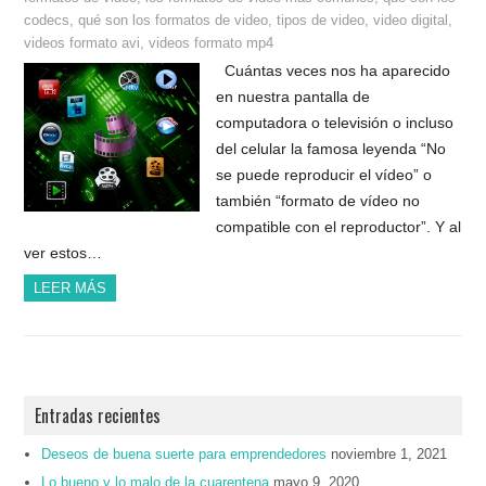
codecs
,
qué son los formatos de video
,
tipos de video
,
video digital
,
videos formato avi
,
videos formato mp4
Cuántas veces nos ha aparecido
en nuestra pantalla de
computadora o televisión o incluso
del celular la famosa leyenda “No
se puede reproducir el vídeo” o
también “formato de vídeo no
compatible con el reproductor”. Y al
ver estos…
LEER MÁS
Entradas recientes
Deseos de buena suerte para emprendedores
noviembre 1, 2021
Lo bueno y lo malo de la cuarentena
mayo 9, 2020