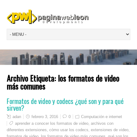
Archivo Etiqueta:
los formatos de video
más comunes
Formatos de video y codecs ¿qué son y para qué
sirven?
adan
febrero 3, 2016
0
Computación e internet
aprender a conocer los formatos de video
,
archivos con
diferentes extensiones
,
cómo usar los codecs
,
extensiones de video
,
formatos de video
,
los formatos de video más comunes
,
qué son los