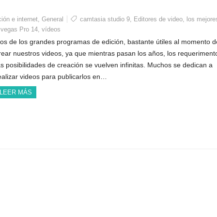
ón e internet
,
General
camtasia studio 9
,
Editores de video
,
los mejore
,
vegas Pro 14
,
vídeos
os de los grandes programas de edición, bastante útiles al momento d
rear nuestros videos, ya que mientras pasan los años, los requeriment
as posibilidades de creación se vuelven infinitas. Muchos se dedican a
ealizar videos para publicarlos en…
LEER MÁS