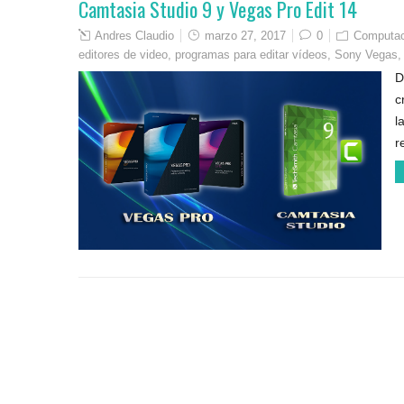
Camtasia Studio 9 y Vegas Pro Edit 14
Andres Claudio
marzo 27, 2017
0
Computaci
editores de video
,
programas para editar vídeos
,
Sony Vegas
D
c
l
r