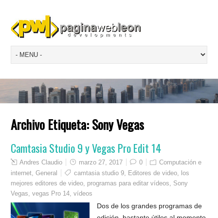
Archivo Etiqueta:
Sony Vegas
Camtasia Studio 9 y Vegas Pro Edit 14
Andres Claudio
marzo 27, 2017
0
Computación e
internet
,
General
camtasia studio 9
,
Editores de video
,
los
mejores editores de video
,
programas para editar vídeos
,
Sony
Vegas
,
vegas Pro 14
,
vídeos
Dos de los grandes programas de
edición, bastante útiles al momento