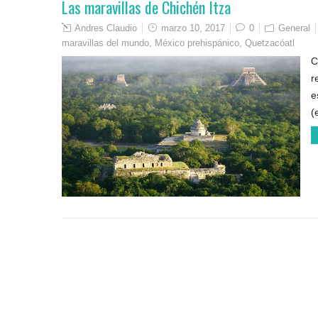
Las maravillas de Chichén Itza
Andres Claudio
marzo 10, 2017
0
General
maravillas del mundo
,
México prehispánico
,
Quetzacóatl
C
r
e
(