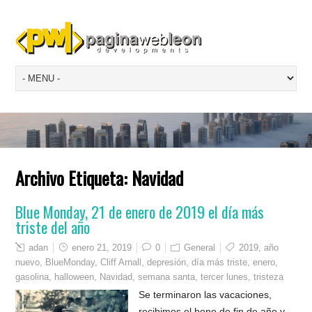
Archivo Etiqueta:
Navidad
Blue Monday, 21 de enero de 2019 el día más
triste del año
adan
enero 21, 2019
0
General
2019
,
año
nuevo
,
BlueMonday
,
Cliff Arnall
,
depresión
,
día más triste
,
enero
,
gasolina
,
halloween
,
Navidad
,
semana santa
,
tercer lunes
,
tristeza
Se terminaron las vacaciones,
recibimos el bono de fin de año y