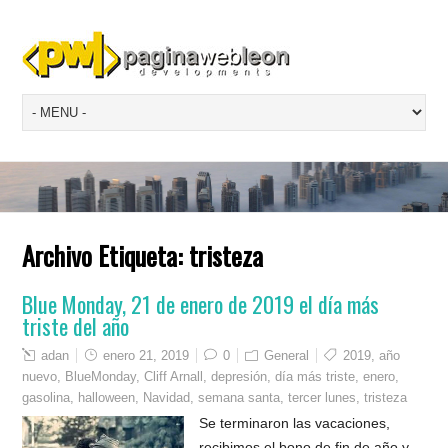
Archivo Etiqueta:
tristeza
Blue Monday, 21 de enero de 2019 el día más
triste del año
adan
enero 21, 2019
0
General
2019
,
año
nuevo
,
BlueMonday
,
Cliff Arnall
,
depresión
,
día más triste
,
enero
,
gasolina
,
halloween
,
Navidad
,
semana santa
,
tercer lunes
,
tristeza
Se terminaron las vacaciones,
recibimos el bono de fin de año y