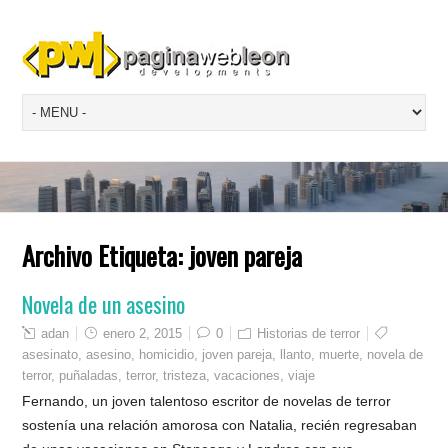
Archivo Etiqueta:
joven pareja
Novela de un asesino
adan
enero 2, 2015
0
Historias de terror
asesinato
,
asesino
,
homicidio
,
joven pareja
,
llanto
,
muerte
,
novela de
terror
,
puñaladas
,
terror
,
tristeza
,
vacaciones
,
viaje
Fernando, un joven talentoso escritor de novelas de terror
sostenía una relación amorosa con Natalia, recién regresaban