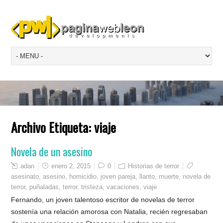
Archivo Etiqueta:
viaje
Novela de un asesino
adan
enero 2, 2015
0
Historias de terror
asesinato
,
asesino
,
homicidio
,
joven pareja
,
llanto
,
muerte
,
novela de
terror
,
puñaladas
,
terror
,
tristeza
,
vacaciones
,
viaje
Fernando, un joven talentoso escritor de novelas de terror
sostenía una relación amorosa con Natalia, recién regresaban