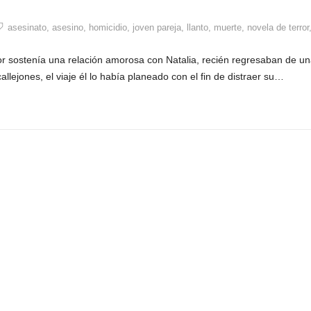
asesinato
,
asesino
,
homicidio
,
joven pareja
,
llanto
,
muerte
,
novela de terror
ror sostenía una relación amorosa con Natalia, recién regresaban de u
lejones, el viaje él lo había planeado con el fin de distraer su…