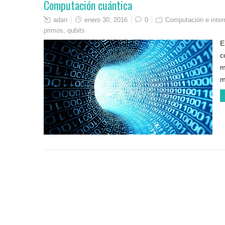
Computación cuántica
adan
enero 30, 2016
0
Computación e inter
primos
,
qubits
E
c
m
m