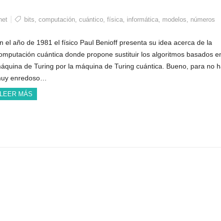
net
bits
,
computación
,
cuántico
,
física
,
informática
,
modelos
,
números
n el año de 1981 el físico Paul Benioff presenta su idea acerca de la
omputación cuántica donde propone sustituir los algoritmos basados en
áquina de Turing por la máquina de Turing cuántica. Bueno, para no 
uy enredoso…
LEER MÁS