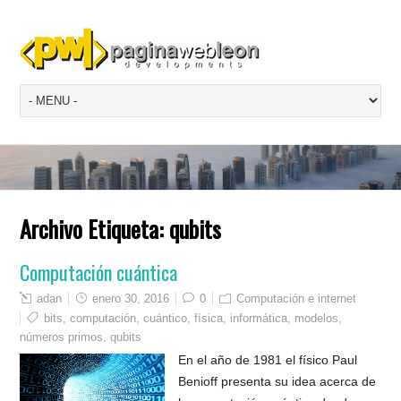
Archivo Etiqueta:
qubits
Computación cuántica
adan
enero 30, 2016
0
Computación e internet
bits
,
computación
,
cuántico
,
física
,
informática
,
modelos
,
números primos
,
qubits
En el año de 1981 el físico Paul
Benioff presenta su idea acerca de