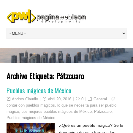
Archivo Etiqueta:
Pátzcuaro
Pueblos mágicos de México
Andres Claudio
abril 20, 2016
0
General
contar con pueblos mágicos
,
lo que se necesita para ser pueblo
mágico
,
Los mejores pueblos mágicos de México
,
Pátzcuaro
,
Pueblos mágicos de México
¿Qué es un pueblo mágico? Se le
denomina de esta forma a las