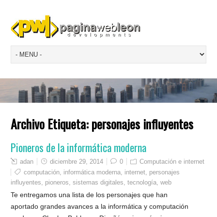
Archivo Etiqueta:
personajes influyentes
Pioneros de la informática moderna
adan
diciembre 29, 2014
0
Computación e internet
computación
,
informática moderna
,
internet
,
personajes
influyentes
,
pioneros
,
sistemas digitales
,
tecnología
,
web
Te entregamos una lista de los personajes que han
aportado grandes avances a la informática y computación