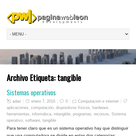
Archivo Etiqueta:
tangible
Sistemas operativos
adan
enero 7, 2015
0
Computación e internet
aplicaciones
,
computación
,
dispositivos físicos
,
hardware
,
herramientas
,
informática
,
intangible
,
programas
,
recursos
,
Sistema
operativo
,
software
,
tangible
Para tener claro que es un sistema operativo hay que distinguir
que una computadora se divide en estas dos categorías: