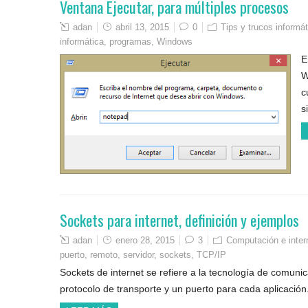
Ventana Ejecutar, para múltiples procesos
adan
abril 13, 2015
0
Tips y trucos informá
informática
,
programas
,
Windows
E
W
c
s
Sockets para internet, definición y ejemplos
adan
enero 28, 2015
3
Computación e inter
puerto
,
remoto
,
servidor
,
sockets
,
TCP/IP
Sockets de internet se refiere a la tecnología de comuni
protocolo de transporte y un puerto para cada aplicación