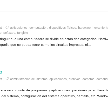
et
aplicaciones
,
computación
,
dispositivos físicos
,
hardware
,
herramient
o
,
software
,
tangible
stinguir que una computadora se divide en estas dos categorías: Hard
 aquello que se pueda tocar como los circuitos impresos, el…
es
et
administración del sistema
,
aplicaciones
,
archivos
,
carpetas
,
comand
rece un conjunto de programas y aplicaciones que sirven para diferent
 del sistema, configuración del sistema operativo, pantalla, etc. Windo