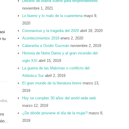
Deseos de buena suerte para emprendedores
noviembre 1, 2021
Lo bueno y lo malo de la cuarentena
mayo 9,
2020
Coronavirus y la tragedia del 2020
abril 18, 2020
asi
Acontecimientos 2019
enero 2, 2020
r tu
Calaverita a Ovidio Guzmán
noviembre 2, 2019
Historia de Notre Dame y el gran incendio del
siglo XXI
abril 15, 2019
La guerra de las Malvinas o conflicto del
Atlántico Sur
abril 2, 2019
El gran mundo de la literatura breve
marzo 13,
2019
Hoy se cumplen 30 años del world wide web
colos
,
marzo 12, 2019
¿De dónde proviene el día de la mujer?
marzo 8,
tro
2019
ción…