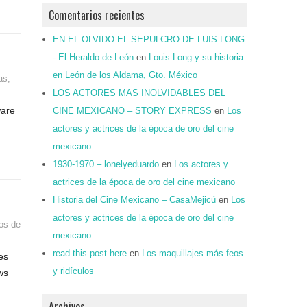
Comentarios recientes
EN EL OLVIDO EL SEPULCRO DE LUIS LONG
- El Heraldo de León
en
Louis Long y su historia
en León de los Aldama, Gto. México
as
,
LOS ACTORES MAS INOLVIDABLES DEL
ware
CINE MEXICANO – STORY EXPRESS
en
Los
actores y actrices de la época de oro del cine
mexicano
1930-1970 – lonelyeduardo
en
Los actores y
actrices de la época de oro del cine mexicano
Historia del Cine Mexicano – CasaMejicú
en
Los
actores y actrices de la época de oro del cine
os de
mexicano
read this post here
en
Los maquillajes más feos
es
y ridículos
ws
Archivos