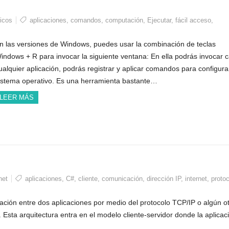
ticos
aplicaciones
,
comandos
,
computación
,
Ejecutar
,
fácil acceso
,
n las versiones de Windows, puedes usar la combinación de teclas
indows + R para invocar la siguiente ventana: En ella podrás invocar c
ualquier aplicación, podrás registrar y aplicar comandos para configura
istema operativo. Es una herramienta bastante…
LEER MÁS
net
aplicaciones
,
C#
,
cliente
,
comunicación
,
dirección IP
,
internet
,
proto
cación entre dos aplicaciones por medio del protocolo TCP/IP o algún o
. Esta arquitectura entra en el modelo cliente-servidor donde la aplica